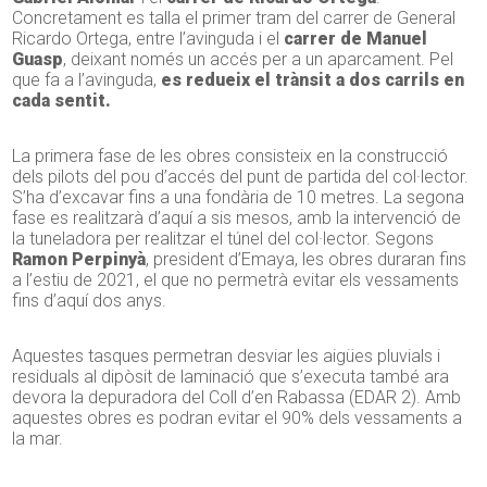
Concretament es talla el primer tram del carrer de General
Ricardo Ortega, entre l’avinguda i el
carrer de Manuel
Guasp
, deixant només un accés per a un aparcament. Pel
que fa a l’avinguda,
es redueix el trànsit a dos carrils en
cada sentit.
La primera fase de les obres consisteix en la construcció
dels pilots del pou d’accés del punt de partida del col·lector.
S’ha d’excavar fins a una fondària de 10 metres. La segona
fase es realitzarà d’aquí a sis mesos, amb la intervenció de
la tuneladora per realitzar el túnel del col·lector. Segons
Ramon Perpinyà
, president d’Emaya, les obres duraran fins
a l’estiu de 2021, el que no permetrà evitar els vessaments
fins d’aquí dos anys.
Aquestes tasques permetran desviar les aigües pluvials i
residuals al dipòsit de laminació que s’executa també ara
devora la depuradora del Coll d’en Rabassa (EDAR 2). Amb
aquestes obres es podran evitar el 90% dels vessaments a
la mar.