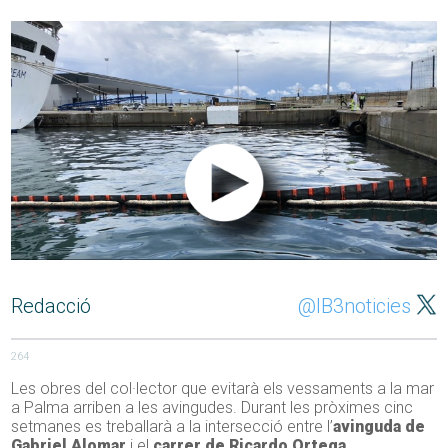
Redacció
@IB3noticies
264
Les obres del col·lector que evitarà els vessaments a la mar
a Palma arriben a les avingudes. Durant les pròximes cinc
setmanes es treballarà a la intersecció entre l’
avinguda de
Gabriel Alomar
i el
carrer de Ricardo Ortega
.