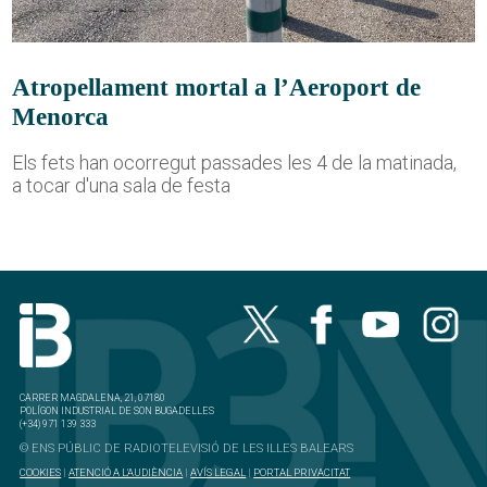
Atropellament mortal a l’Aeroport de
Menorca
Els fets han ocorregut passades les 4 de la matinada,
a tocar d'una sala de festa
CARRER MAGDALENA, 21, 07180
POLÍGON INDUSTRIAL DE SON BUGADELLES
(+34) 971 139 333
© ENS PÚBLIC DE RADIOTELEVISIÓ DE LES ILLES BALEARS
COOKIES
|
ATENCIÓ A L'AUDIÈNCIA
|
AVÍS LEGAL
|
PORTAL PRIVACITAT