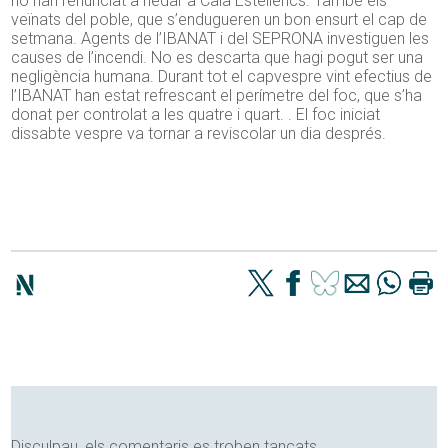
no han renunciat a nedar a Cala Estellencs. També els
veïnats del poble, que s’endugueren un bon ensurt el cap de
setmana. Agents de l’IBANAT i del SEPRONA investiguen les
causes de l’incendi. No es descarta que hagi pogut ser una
negligència humana. Durant tot el capvespre vint efectius de
l’IBANAT han estat refrescant el perímetre del foc, que s’ha
donat per controlat a les quatre i quart. . El foc iniciat
dissabte vespre va tornar a reviscolar un dia després.
Disculpau, els comentaris es troben tancats