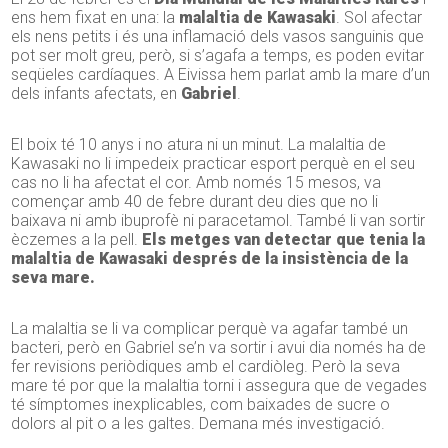
ens hem fixat en una: la
malaltia de Kawasaki
. Sol afectar
els nens petits i és una inflamació dels vasos sanguinis que
pot ser molt greu, però, si s’agafa a temps, es poden evitar
seqüeles cardíaques. A Eivissa hem parlat amb la mare d’un
dels infants afectats, en
Gabriel
.
El boix té 10 anys i no atura ni un minut. La malaltia de
Kawasaki no li impedeix practicar esport perquè en el seu
cas no li ha afectat el cor. Amb només 15 mesos, va
començar amb 40 de febre durant deu dies que no li
baixava ni amb ibuprofè ni paracetamol. També li van sortir
èczemes a la pell.
Els metges van detectar que tenia la
malaltia de Kawasaki després de la insistència de la
seva mare.
La malaltia se li va complicar perquè va agafar també un
bacteri, però en Gabriel se’n va sortir i avui dia només ha de
fer revisions periòdiques amb el cardiòleg. Però la seva
mare té por que la malaltia torni i assegura que de vegades
té símptomes inexplicables, com baixades de sucre o
dolors al pit o a les galtes. Demana més investigació.