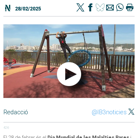
28/02/2025
Redacció
@IB3noticies
426
El 28 de febrer és el
Dia Mundial de les Malalties Rares
i