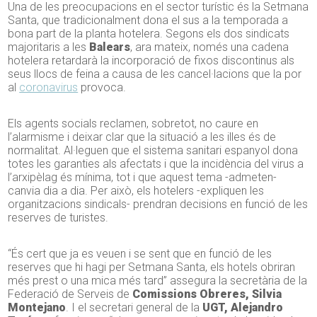
Una de les preocupacions en el sector turístic és la Setmana
Santa, que tradicionalment dona el sus a la temporada a
bona part de la planta hotelera. Segons els dos sindicats
majoritaris a les
Balears
, ara mateix, només una cadena
hotelera retardarà la incorporació de fixos discontinus als
seus llocs de feina a causa de les cancel·lacions que la por
al
coronavirus
provoca.
Els agents socials reclamen, sobretot, no caure en
l’alarmisme i deixar clar que la situació a les illes és de
normalitat. Al·leguen que el sistema sanitari espanyol dona
totes les garanties als afectats i que la incidència del virus a
l’arxipèlag és mínima, tot i que aquest tema -admeten-
canvia dia a dia. Per això, els hotelers -expliquen les
organitzacions sindicals- prendran decisions en funció de les
reserves de turistes.
“És cert que ja es veuen i se sent que en funció de les
reserves que hi hagi per Setmana Santa, els hotels obriran
més prest o una mica més tard” assegura la secretària de la
Federació de Serveis de
Comissions Obreres, Silvia
Montejano
. I el secretari general de la
UGT, Alejandro