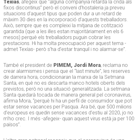
Texías
, afegeix que “alguna companyia retarda la crida als
fixos discontinus” però el conveni d’hostaleria ja preveu
situacions d’aquest tipus que poden dur a un retard de
màxim 30 dies en la incorporació d’aquests treballadors.
Això, sempre que es compleixi la mitjana de cotització
garantida (que a les illes estan majoritàriament en els 6
mesos) perquè els treballadors puguin cobrar les
prestacions. Hi ha molta preocupació per aquest tema -
admet Texías- però s’ha d’estar tranquil i no alarmar-se”.
També el president de
PIMEM, Jordi Mora
, reclama no
crear alarmismes i pensa que el “last minute”, les reserves
de darrera hora, condicionaran la marxa de la Setmana
Santa, en què no es descarta manco hotels oberts dels
previstos, però no una situació generalitzada. La setmana
Santa quedarà tocada de manera general pel coronavirus,
afirma Mora, “perquè hi ha un perfil de consumidor que pot
estar sense vacances per Pasqua. Ara bé, que 500 milions
d’europeus es quedin sense vacances d’estiu al 2020, jo no
m’ho crec. I més -afegeix- quan aquest virus està ja per 100
països”.