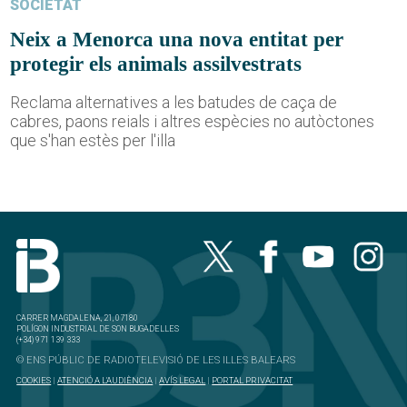
SOCIETAT
Neix a Menorca una nova entitat per
protegir els animals assilvestrats
Reclama alternatives a les batudes de caça de
cabres, paons reials i altres espècies no autòctones
que s'han estès per l'illa
CARRER MAGDALENA, 21, 07180
POLÍGON INDUSTRIAL DE SON BUGADELLES
(+34) 971 139 333
© ENS PÚBLIC DE RADIOTELEVISIÓ DE LES ILLES BALEARS
COOKIES
|
ATENCIÓ A L'AUDIÈNCIA
|
AVÍS LEGAL
|
PORTAL PRIVACITAT