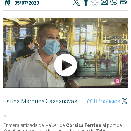
05/07/2020
Carles Marquès Casasnovas
@IB3noticies
269
Primera arribada del vaixell de
Corsica Ferries
al port de
Son Blanc, provinent de la ciutat francesa de
Toló
.