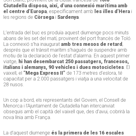
Ciutadella disposa, així, d’una connexió marítima amb
el centre d’Europa
, específicament amb
les illes d’Hera
i
les regions de
Còrsega
i
Sardenya
.
L’entrada del buc es produïa aquest diumenge pocs minuts
abans de les set del matí, provinent del port francès de Toló.
La connexió s’ha inaugurat
amb tres mesos de retard
,
després que el trànsit marítim s’hagués de suspendre amb
motiu de la declaració de l’estat d’alarma. En aquest primer
viatge,
hi han desembarcat 250 passatgers, francesos,
italians i alemanys, 90 vehicles i dues motocicletes
. El
vaixell, el
“Mega Express II”
de 173 metres d’eslora, té
capacitat per a 2.000 passatgers i viatja a una velocitat de
28 nusos.
Un cop a bord, els representants del Govern, el Consell de
Menorca i l’Ajuntament de Ciutadella han intercanviat
obsequis amb el capità del vaixell que, des d’avui, cobrirà la
nova línia amb França.
La d’aquest diumenge
és la primera de les 16 escales