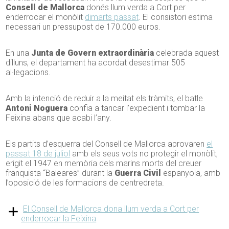
Consell de Mallorca
donés llum verda a Cort per
enderrocar el monòlit
dimarts passat
. El consistori estima
necessari un pressupost de 170.000 euros.
En una
Junta de Govern extraordinària
celebrada aquest
dilluns, el departament ha acordat desestimar 505
al·legacions.
Amb la intenció de reduir a la meitat els tràmits, el batle
Antoni Noguera
confia a tancar l’expedient i tombar la
Feixina abans que acabi l’any.
Els partits d’esquerra del Consell de Mallorca aprovaren
el
passat 18 de juliol
amb els seus vots no protegir el monòlit,
erigit el 1947 en memòria dels marins morts del creuer
franquista “Baleares” durant la
Guerra Civil
espanyola, amb
l’oposició de les formacions de centredreta.
El Consell de Mallorca dona llum verda a Cort per
enderrocar la Feixina