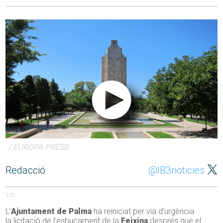
/ EUROPA PRESS
Redacció
@IB3noticies
175
L’
Ajuntament de Palma
ha reiniciat per via d’urgència
la licitació de l’esbucament de la
Feixina
després que el