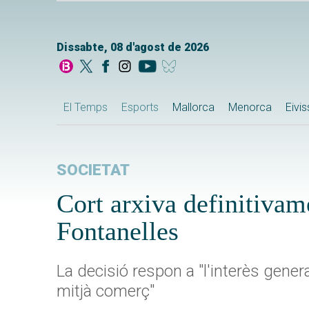
Dissabte, 08 d'agost de 2026
El Temps
Esports
Mallorca
Menorca
Eivi
SOCIETAT
Cort arxiva definitivam
Fontanelles
La decisió respon a "l'interès genera
mitjà comerç"