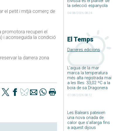
Eivissa és el planter de
la selecció espanyola
ar el petit i mitjà comerç de
04/08/2026 08:24
la promotora recuperi el
u) i aconseguida la condició
El Temps
Darreres edicions
reservar la darrera zona
L’aigua de la mar
marca la temperatura
més alta registrada mai
a les Illes: 33,02 ºC a la
boia de sa Dragonera
07/08/2026 08:12
Les Balears pateixen
una nova onada de
calor que s’allarga fins
a aquest dijous