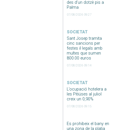
des d’un dotzè pis a
Palma
07/08/2026 09:27
SOCIETAT
Sant Josep tramita
cinc sancions per
festes il·legals amb
multes que sumen
800.00 euros
07/08/2026 09:14
SOCIETAT
L’ocupació hotelera a
les Pitiüses al juliol
creix un 0,90%
07/08/2026 09:15
Es prohibeix el bany en
una zona de la platja