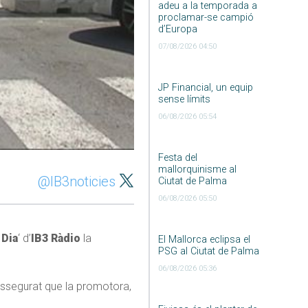
adeu a la temporada a
proclamar-se campió
d’Europa
07/08/2026 04:50
JP Financial, un equip
sense límits
06/08/2026 05:54
Festa del
mallorquinisme al
@IB3noticies
Ciutat de Palma
06/08/2026 05:50
 Dia
‘ d’
IB3 Ràdio
la
El Mallorca eclipsa el
PSG al Ciutat de Palma
06/08/2026 05:36
 assegurat que la promotora,