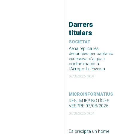
Darrers
titulars
SOCIETAT
Aena replica les
denúncies per captació
excessiva d’aigua i
contaminació a
l’Aeroport d’Eivissa
07/08/2026 09:59
MICROINFORMATIUS
RESUM IB3 NOTÍCIES
VESPRE 07/08/2026
07/08/2026 09:34
Es precipita un home