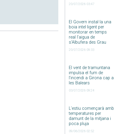
20/07/2026 03:47
El Govern instal·la una
boia intel·ligent per
monitorar en temps
real l’aigua de
s’Albufera des Grau
20/07/2026 09:33
El vent de tramuntana
impulsa el fum de
l’incendi a Girona cap a
les Balears
03/07/2026 09:24
L’estiu començarà amb
temperatures per
damunt de la mitjana i
poca pluja
09/06/2026 02:52