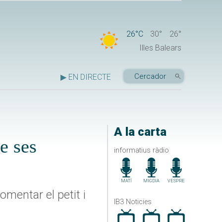
26°C
30°
26°
Illes Balears
▶ EN DIRECTE
A la carta
e ses
informatius ràdio
MATÍ
MIGDIA
VESPRE
omentar el petit i
IB3 Noticies