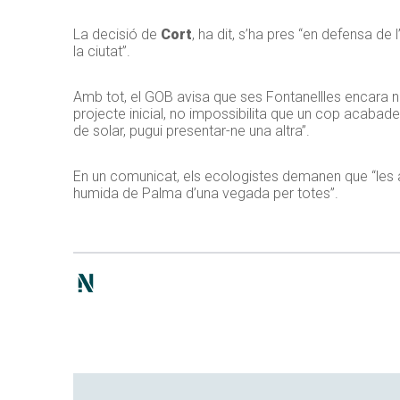
La decisió de
Cort
, ha dit, s’ha pres “en defensa de 
la ciutat”.
Amb tot, el
GOB
avisa que ses
Fontanellles
encara no
projecte inicial, no impossibilita que un cop acabade
de solar, pugui presentar-ne una altra”.
En un comunicat, els ecologistes demanen que “les ad
humida de Palma d’una vegada per totes”.