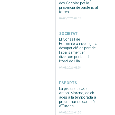
des Codolar per la
presència de bacteris al
torrent
07/08/2026 09:03
SOCIETAT
El Consell de
Formentera investiga la
desaparició de part de
l’abalisament en
diversos punts del
litoral de l’illa
07/08/2026 08:28
ESPORTS
La proesa de Joan
Antoni Moreno, de dir
adeu a la temporada a
proclamar-se campió
d’Europa
07/08/2026 04:50