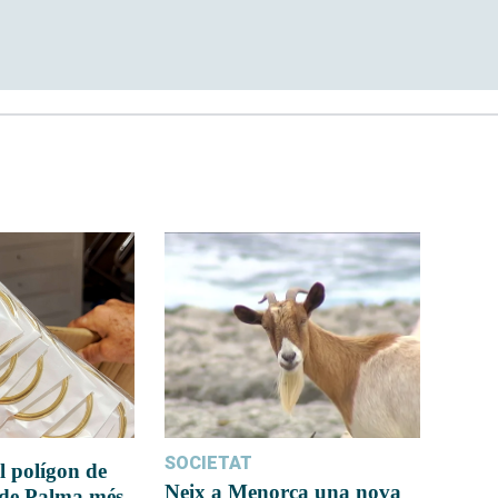
SOCIETAT
l polígon de
Neix a Menorca una nova
 de Palma més