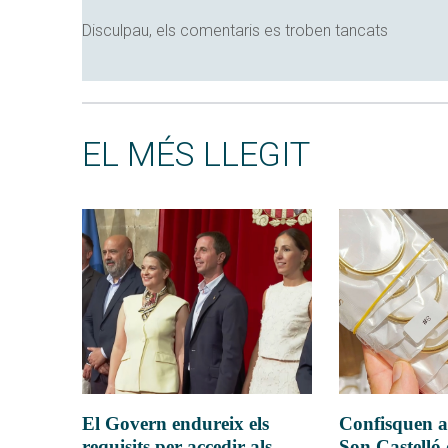
Disculpau, els comentaris es troben tancats
EL MÉS LLEGIT
El Govern endureix els
Confisquen a
requisits per accedir als
Son Castelló