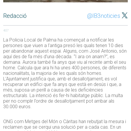
Redacció
@IB3noticies
407
La Policia Local de Palma ha començat a notificar les
persones que viuen a l’antiga presó les quals tenen 10 dies
per abandonar aquest espai. Alguns, com José Antonio, són
aquí des de fa més d’una dècada. “I ara on anam?”, es
demana. Aurora també fa anys que viu al recinte amb el seu
home. Calcula que ara hi ha unes 400 persones, de diferents
nacionalitats, la majoria de les quals són homes.
L’Ajuntament justifica que, amb el desallotjament, es vol
recuperar un edifici que fa anys que està en desús i que, a
més, suposa un perill a causa de les deficiències
estructurals. La intenció és fer-hi habitatge públic. La multa
per no complir l’ordre de desallotjament pot arribar als
30.000 euros.
ONG com Metges del Món o Càritas han rebutjat la mesura i
reclamen que se cerqui una solució per a cada cas. En un