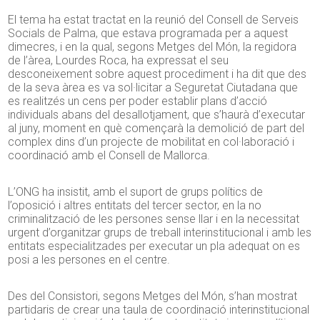
El tema ha estat tractat en la reunió del Consell de Serveis
Socials de Palma, que estava programada per a aquest
dimecres, i en la qual, segons Metges del Món, la regidora
de l’àrea, Lourdes Roca, ha expressat el seu
desconeixement sobre aquest procediment i ha dit que des
de la seva àrea es va sol·licitar a Seguretat Ciutadana que
es realitzés un cens per poder establir plans d’acció
individuals abans del desallotjament, que s’haurà d’executar
al juny, moment en què començarà la demolició de part del
complex dins d’un projecte de mobilitat en col·laboració i
coordinació amb el Consell de Mallorca.
L’ONG ha insistit, amb el suport de grups polítics de
l’oposició i altres entitats del tercer sector, en la no
criminalització de les persones sense llar i en la necessitat
urgent d’organitzar grups de treball interinstitucional i amb les
entitats especialitzades per executar un pla adequat on es
posi a les persones en el centre.
Des del Consistori, segons Metges del Món, s’han mostrat
partidaris de crear una taula de coordinació interinstitucional