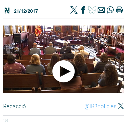
21/12/2017
Redacció
@IB3noticies
163