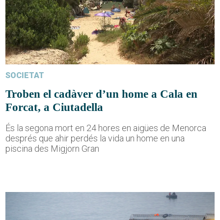
SOCIETAT
Troben el cadàver d’un home a Cala en
Forcat, a Ciutadella
És la segona mort en 24 hores en aigües de Menorca
després que ahir perdés la vida un home en una
piscina des Migjorn Gran