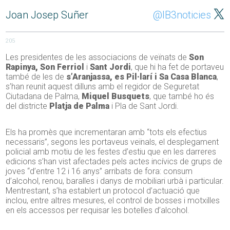
Joan Josep Suñer
@IB3noticies
205
Les presidentes de les associacions de veïnats de
Son
Rapinya, Son Ferriol
i
Sant Jordi
, que hi ha fet de portaveu
també de les de
s’Aranjassa, es Pil·larí i Sa Casa Blanca
,
s’han reunit aquest dilluns amb el regidor de Seguretat
Ciutadana de Palma,
Miquel Busquets
, que també ho és
del districte
Platja de Palma
i Pla de Sant Jordi.
Els ha promès que incrementaran amb “tots els efectius
necessaris”, segons les portaveus veïnals, el desplegament
policial amb motiu de les festes d’estiu que en les darreres
edicions s’han vist afectades pels actes incívics de grups de
joves “d’entre 12 i 16 anys” arribats de fora: consum
d’alcohol, renou, baralles i danys de mobiliari urbà i particular.
Mentrestant, s’ha establert un protocol d’actuació que
inclou, entre altres mesures, el control de bosses i motxilles
en els accessos per requisar les botelles d’alcohol.