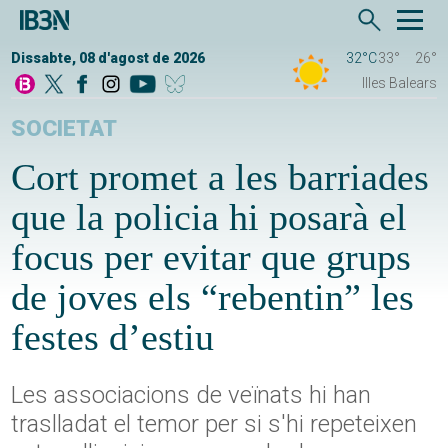
Dissabte, 08 d'agost de 2026
32°C
33°
26°
Illes Balears
SOCIETAT
Cort promet a les barriades
que la policia hi posarà el
focus per evitar que grups
de joves els “rebentin” les
festes d’estiu
Les associacions de veïnats hi han
traslladat el temor per si s'hi repeteixen