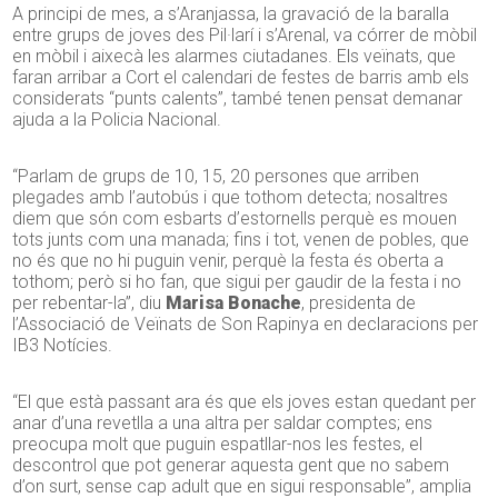
A principi de mes, a s’Aranjassa, la gravació de la baralla
entre grups de joves des Pil·larí i s’Arenal, va córrer de mòbil
en mòbil i aixecà les alarmes ciutadanes. Els veïnats, que
faran arribar a Cort el calendari de festes de barris amb els
considerats “punts calents”, també tenen pensat demanar
ajuda a la Policia Nacional.
“Parlam de grups de 10, 15, 20 persones que arriben
plegades amb l’autobús i que tothom detecta; nosaltres
diem que són com esbarts d’estornells perquè es mouen
tots junts com una manada; fins i tot, venen de pobles, que
no és que no hi puguin venir, perquè la festa és oberta a
tothom; però si ho fan, que sigui per gaudir de la festa i no
per rebentar-la”, diu
Marisa Bonache
, presidenta de
l’Associació de Veïnats de Son Rapinya en declaracions per
IB3 Notícies.
“El que està passant ara és que els joves estan quedant per
anar d’una revetlla a una altra per saldar comptes; ens
preocupa molt que puguin espatllar-nos les festes, el
descontrol que pot generar aquesta gent que no sabem
d’on surt, sense cap adult que en sigui responsable”, amplia