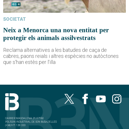
SOCIETAT
Neix a Menorca una nova entitat per
protegir els animals assilvestrats
Reclama alternatives a les batudes de caça de
cabres, paons reials i altres espècies no autòctones
que s'han estès per l'illa
CARRER MAGDALENA, 21, 07180
POLÍGON INDUSTRIAL DE SON BUGADELLES
(+34) 971 139 333