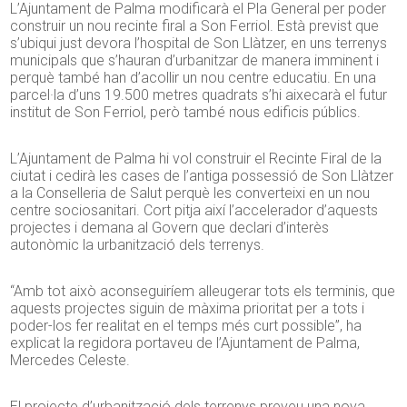
L’Ajuntament de Palma modificarà el Pla General per poder
construir un nou recinte firal a Son Ferriol. Està previst que
s’ubiqui just devora l’hospital de Son Llàtzer, en uns terrenys
municipals que s’hauran d’urbanitzar de manera imminent i
perquè també han d’acollir un nou centre educatiu. En una
parcel·la d’uns 19.500 metres quadrats s’hi aixecarà el futur
institut de Son Ferriol, però també nous edificis públics.
L’Ajuntament de Palma hi vol construir el Recinte Firal de la
ciutat i cedirà les cases de l’antiga possessió de Son Llàtzer
a la Conselleria de Salut perquè les converteixi en un nou
centre sociosanitari. Cort pitja així l’accelerador d’aquests
projectes i demana al Govern que declari d’interès
autonòmic la urbanització dels terrenys.
“Amb tot això aconseguiríem alleugerar tots els terminis, que
aquests projectes siguin de màxima prioritat per a tots i
poder-los fer realitat en el temps més curt possible”, ha
explicat la regidora portaveu de l’Ajuntament de Palma,
Mercedes Celeste.
El projecte d’urbanització dels terrenys preveu una nova