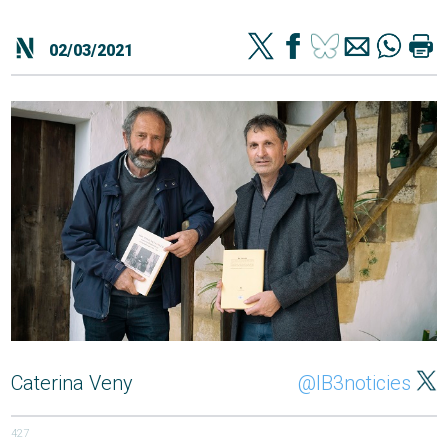
02/03/2021
Caterina Veny
@IB3noticies
427