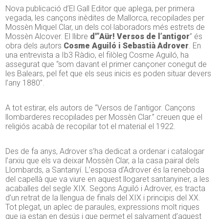
Nova publicació d’El Gall Editor que aplega, per primera
vegada, les cançons inèdites de Mallorca, recopilades per
Mossèn Miquel Clar, un dels col·laboradors més estrets de
Mossèn Alcover. El llibre
d'”Aür! Versos de l’antigor
” és
obra dels autors
Cosme Aguiló i Sebastià Adrover
. En
una entrevista a Ib3 Ràdio, el filòleg Cosme Aguiló, ha
assegurat que “som davant el primer cançoner conegut de
les Balears, pel fet que els seus inicis es poden situar devers
l’any 1880”.
A tot estirar, els autors de “Versos de l’antigor. Cançons
llombarderes recopilades per Mossèn Clar.” creuen que el
religiós acabà de recopilar tot el material el 1922.
Des de fa anys, Adrover s’ha dedicat a ordenar i catalogar
l’arxiu que els va deixar Mossèn Clar, a la casa pairal dels
Llombards, a Santanyí. L’esposa d’Adrover és la reneboda
del capellà que va viure en aquest llogaret santanyiner, a les
acaballes del segle XIX. Segons Aguiló i Adrover, es tracta
d’un retrat de la llengua de finals del XIX i principis del XX.
Tot plegat, un aplec de paraules, expressions molt riques
que ja estan en desús i que permet el salvament d’aquest