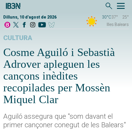
Dilluns, 10 d'agost de 2026
30°C
37°
25°
Illes Balears
CULTURA
Cosme Aguiló i Sebastià
Adrover apleguen les
cançons inèdites
recopilades per Mossèn
Miquel Clar
Aguiló assegura que "som davant el
primer cançoner conegut de les Balears"