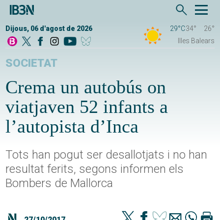
Dijous, 06 d'agost de 2026
29°C
34°
26°
Illes Balears
SOCIETAT
Crema un autobús on
viatjaven 52 infants a
l’autopista d’Inca
Tots han pogut ser desallotjats i no han
resultat ferits, segons informen els
Bombers de Mallorca
27/10/2017