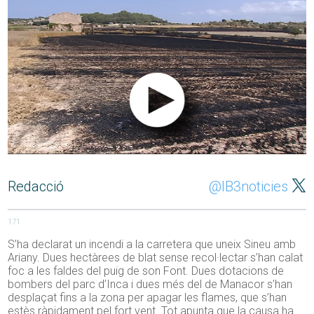
Redacció
@IB3noticies
171
S’ha declarat un incendi a la carretera que uneix Sineu amb
Ariany. Dues hectàrees de blat sense recol·lectar s’han calat
foc a les faldes del puig de son Font. Dues dotacions de
bombers del parc d’Inca i dues més del de Manacor s’han
desplaçat fins a la zona per apagar les flames, que s’han
estès ràpidament pel fort vent. Tot apunta que la causa ha