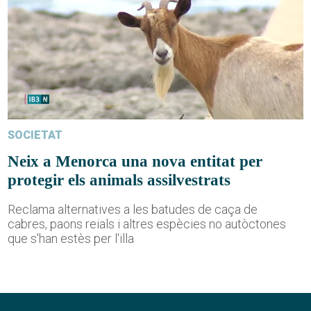
SOCIETAT
Neix a Menorca una nova entitat per
protegir els animals assilvestrats
Reclama alternatives a les batudes de caça de
cabres, paons reials i altres espècies no autòctones
que s'han estès per l'illa