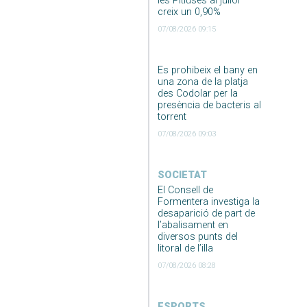
les Pitiüses al juliol
creix un 0,90%
07/08/2026 09:15
Es prohibeix el bany en
una zona de la platja
des Codolar per la
presència de bacteris al
torrent
07/08/2026 09:03
SOCIETAT
El Consell de
Formentera investiga la
desaparició de part de
l’abalisament en
diversos punts del
litoral de l’illa
07/08/2026 08:28
ESPORTS