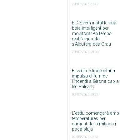
20/07/2026 03:47
El Govern instal·la una
boia intel·ligent per
monitorar en temps
real l’aigua de
s’Albufera des Grau
20/07/2026 09:33
El vent de tramuntana
impulsa el fum de
l’incendi a Girona cap a
les Balears
03/07/2026 09:24
L’estiu començarà amb
temperatures per
damunt de la mitjana i
poca pluja
09/06/2026 02:52