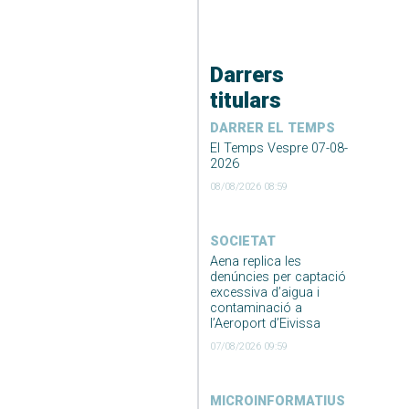
Darrers
titulars
DARRER EL TEMPS
El Temps Vespre 07-08-
2026
08/08/2026 08:59
SOCIETAT
Aena replica les
denúncies per captació
excessiva d’aigua i
contaminació a
l’Aeroport d’Eivissa
07/08/2026 09:59
MICROINFORMATIUS