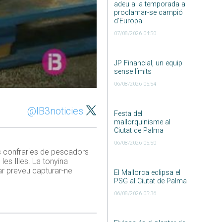
adeu a la temporada a
proclamar-se campió
d’Europa
07/08/2026 04:50
JP Financial, un equip
sense límits
06/08/2026 05:54
@IB3noticies
Festa del
mallorquinisme al
Ciutat de Palma
06/08/2026 05:50
s confraries de pescadors
es Illes. La tonyina
ar preveu capturar-ne
El Mallorca eclipsa el
PSG al Ciutat de Palma
06/08/2026 05:36