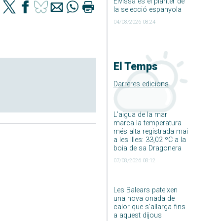
Eivissa és el planter de
la selecció espanyola
04/08/2026 08:24
El Temps
Darreres edicions
L’aigua de la mar
marca la temperatura
més alta registrada mai
a les Illes: 33,02 ºC a la
boia de sa Dragonera
07/08/2026 08:12
Les Balears pateixen
una nova onada de
calor que s’allarga fins
a aquest dijous