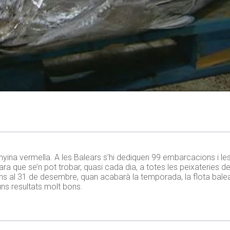
yina vermella. A les Balears s’hi dediquen 99 embarcacions i le
que se’n pot trobar, quasi cada dia, a totes les peixateries de l
Fins al 31 de desembre, quan acabarà la temporada, la flota bale
ns resultats molt bons.