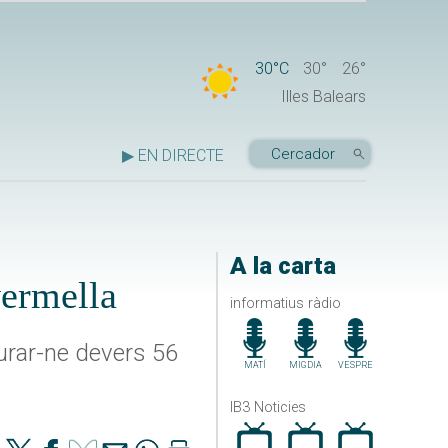
30°C
30°
26°
Illes Balears
▶ EN DIRECTE
A la carta
vermella
informatius ràdio
turar-ne devers 56
MATÍ
MIGDIA
VESPRE
IB3 Noticies