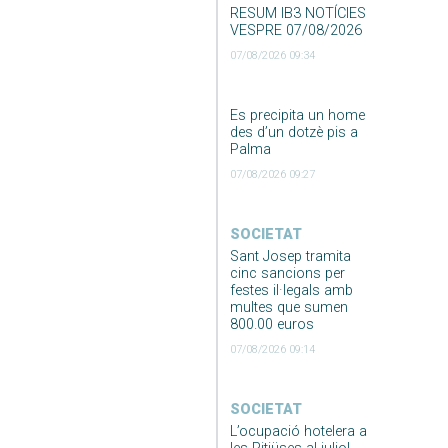
RESUM IB3 NOTÍCIES
VESPRE 07/08/2026
07/08/2026 09:34
Es precipita un home
des d’un dotzè pis a
Palma
07/08/2026 09:27
SOCIETAT
Sant Josep tramita
cinc sancions per
festes il·legals amb
multes que sumen
800.00 euros
07/08/2026 09:14
SOCIETAT
L’ocupació hotelera a