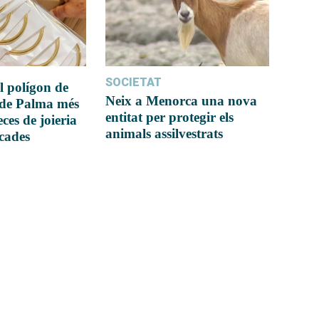
SOCIETAT
l polígon de
Neix a Menorca una nova
 de Palma més
entitat per protegir els
ces de joieria
animals assilvestrats
icades