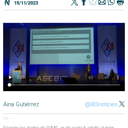
15/11/2023
Aina Gutiérrez
@IB3noticies
219
Segons les dades de l’OMS, un de cada 6 adults al món