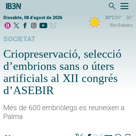
Dissabte, 08 d'agost de 2026
30°C
30°
26°
Illes Balears
SOCIETAT
Criopreservació, selecció
d’embrions sans o úters
artificials al XII congrés
d’ASEBIR
Més de 600 embriòlegs es reuneixen a
Palma