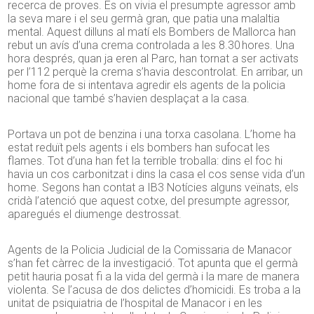
recerca de proves. És on vivia el presumpte agressor amb
la seva mare i el seu germà gran, que patia una malaltia
mental. Aquest dilluns al matí els Bombers de Mallorca han
rebut un avís d’una crema controlada a les 8.30 hores. Una
hora després, quan ja eren al Parc, han tornat a ser activats
per
l’112
perquè la crema s’havia descontrolat. En arribar, un
home fora de si intentava agredir els agents de la policia
nacional que també s’havien desplaçat a la casa.
Portava un pot de benzina i una torxa casolana. L’home ha
estat reduït pels agents i els bombers han sufocat les
flames. Tot d’una han fet la terrible troballa: dins el foc hi
havia un cos carbonitzat i dins la casa el cos sense vida d’un
home. Segons han contat a IB3 Notícies alguns veïnats, els
cridà l’atenció que aquest cotxe, del presumpte agressor,
aparegués el diumenge destrossat.
Agents de la Policia Judicial de la Comissaria de Manacor
s’han fet càrrec de la investigació. Tot apunta que el germà
petit hauria posat fi a la vida del germà i la mare de manera
violenta. Se l’acusa de dos delictes d’homicidi. Es troba a la
unitat de psiquiatria de l’hospital de Manacor i en les