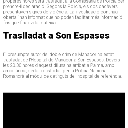
properes hores serà traslladat a la Comissaria de Policia per
prendre-li declaració. Segons la Policia, els dos cadàvers
presentaven signes de violència. La investigació continua
oberta i han informat que no poden facilitar més informació
fins que finalitzi la mateixa.
Traslladat a Son Espases
El presumpte autor del doble crim de Manacor ha estat
traslladat de l’Hospital de Manacor a Son Espases. Devers
les 20.30 hores d’aquest dilluns ha arribat a Palma, amb
ambulància, sedat i custodiat per la Policia Nacional.
Romandrà al mòdul de detinguts de l’hospital de referència.