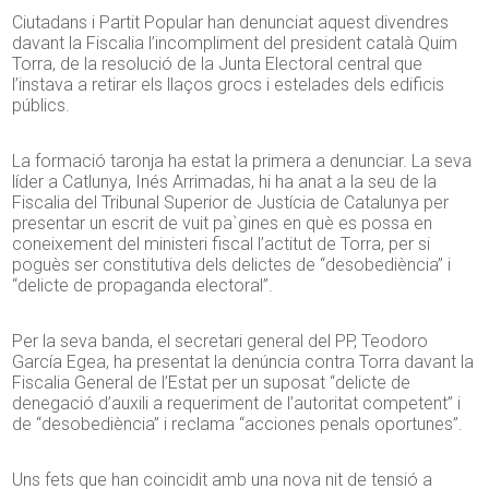
Ciutadans i Partit Popular han denunciat aquest divendres
davant la Fiscalia l’incompliment del president català Quim
Torra, de la resolució de la Junta Electoral central que
l’instava a retirar els llaços grocs i estelades dels edificis
públics.
La formació taronja ha estat la primera a denunciar. La seva
líder a Catlunya, Inés Arrimadas, hi ha anat a la seu de la
Fiscalia del Tribunal Superior de Justícia de Catalunya per
presentar un escrit de vuit pa`gines en què es possa en
coneixement del ministeri fiscal l’actitut de Torra, per si
poguès ser constitutiva dels delictes de “desobediència” i
“delicte de propaganda electoral”.
Per la seva banda, el secretari general del PP, Teodoro
García Egea, ha presentat la denúncia contra Torra davant la
Fiscalia General de l’Estat per un suposat “delicte de
denegació d’auxili a requeriment de l’autoritat competent” i
de “desobediència” i reclama “acciones penals oportunes”.
Uns fets que han coincidit amb una nova nit de tensió a