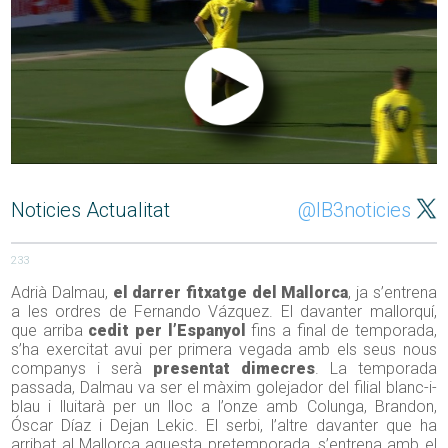
Noticies Actualitat
@IB3noticies
233
Adrià Dalmau,
el darrer fitxatge del Mallorca
, ja s’entrena
a les ordres de Fernando Vázquez. El davanter mallorquí,
que arriba
cedit per l’Espanyol
fins a final de temporada,
s’ha exercitat avui per primera vegada amb els seus nous
companys i serà
presentat dimecres
. La temporada
passada, Dalmau va ser el màxim golejador del filial blanc-i-
blau i lluitarà per un lloc a l’onze amb Colunga, Brandon,
Óscar Díaz i Dejan Lekic. El serbi, l’altre davanter que ha
arribat al Mallorca aquesta pretemporada, s’entrena amb el