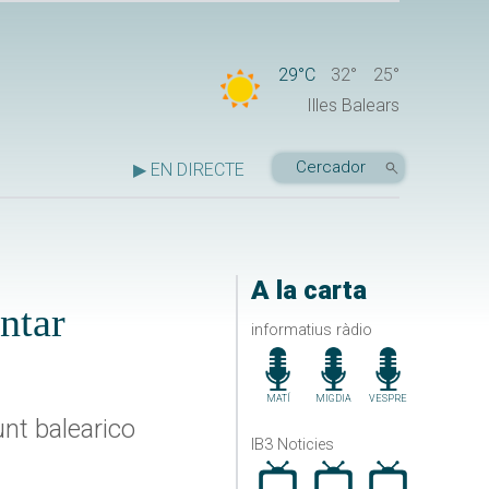
29°C
32°
25°
Illes Balears
▶ EN DIRECTE
A la carta
ntar
informatius ràdio
MATÍ
MIGDIA
VESPRE
unt balearico
IB3 Noticies