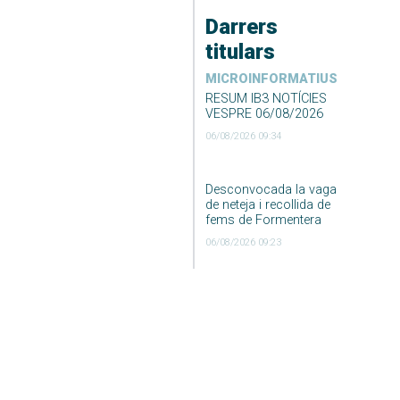
Darrers
titulars
MICROINFORMATIUS
RESUM IB3 NOTÍCIES
VESPRE 06/08/2026
06/08/2026 09:34
Desconvocada la vaga
de neteja i recollida de
fems de Formentera
06/08/2026 09:23
DARRER EL TEMPS
El Temps Migdia 06-08-
2026
06/08/2026 04:55