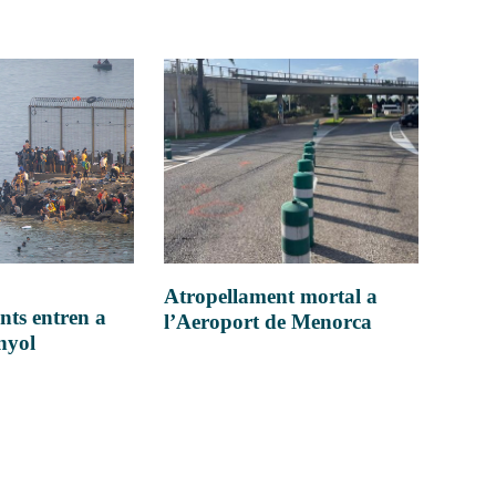
Atropellament mortal a
nts entren a
l’Aeroport de Menorca
anyol