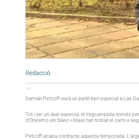
Redacció
186
Damián Petcoff viurà un partit ben especial a Las Ga
Tot i ser un duel especial, el migcampista només pens
d’Onésimo els blanc-i-blaus han trobat el camí a segu
Petcoff acaba contracte aquesta temporada. L’argentí