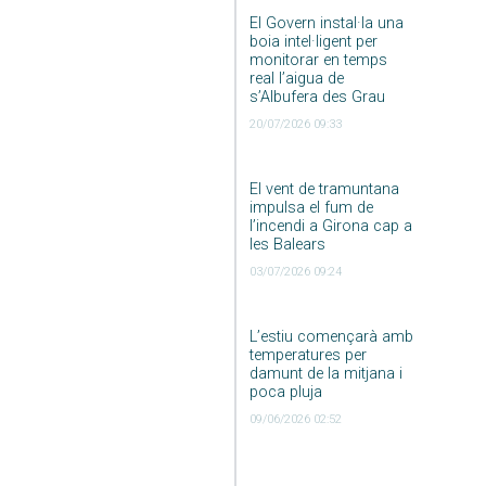
El Govern instal·la una
boia intel·ligent per
monitorar en temps
real l’aigua de
s’Albufera des Grau
20/07/2026 09:33
El vent de tramuntana
impulsa el fum de
l’incendi a Girona cap a
les Balears
03/07/2026 09:24
L’estiu començarà amb
temperatures per
damunt de la mitjana i
poca pluja
09/06/2026 02:52