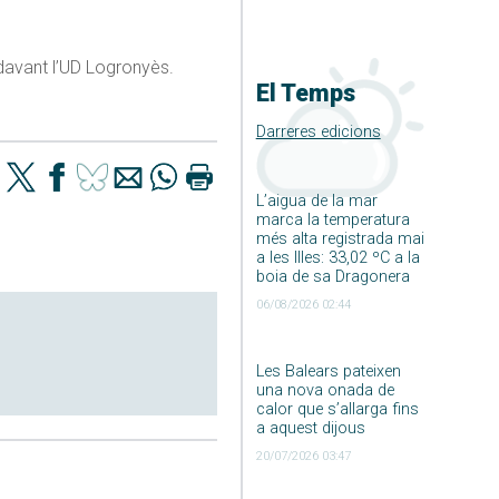
 davant l’UD Logronyès.
El Temps
Darreres edicions
L’aigua de la mar
marca la temperatura
més alta registrada mai
a les Illes: 33,02 ºC a la
boia de sa Dragonera
06/08/2026 02:44
Les Balears pateixen
una nova onada de
calor que s’allarga fins
a aquest dijous
20/07/2026 03:47