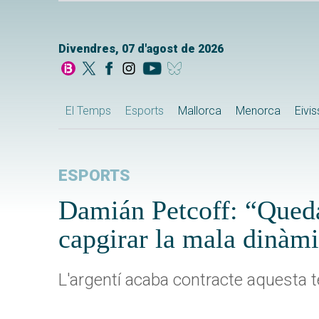
Divendres, 07 d'agost de 2026
El Temps
Esports
Mallorca
Menorca
Eivi
ESPORTS
Damián Petcoff: “Queda 
capgirar la mala dinàm
L'argentí acaba contracte aquesta t