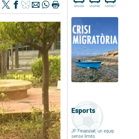
MIGDIA
VESPRE
CAP.SET
Esports
JP Financial, un equip
sense límits