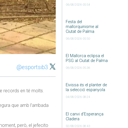
06/08/2026 05:54
Festa del
mallorquinisme al
Ciutat de Palma
06/08/2026 05:50
El Mallorca eclipsa el
PSG al Ciutat de Palma
@esportsib3
06/08/2026 05:36
Eivissa és el planter de
la selecció espanyola
De records en té molts.
04/08/2026 08:24
segura que amb l’arribada
El canvi d’Esperança
Cladera
moment, però, el jefecito
02/08/2026 08:43