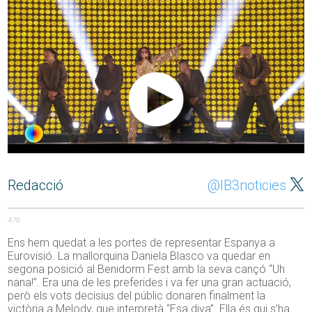
Redacció
@IB3noticies
479
Ens hem quedat a les portes de representar Espanya a
Eurovisió. La mallorquina Daniela Blasco va quedar en
segona posició al Benidorm Fest amb la seva cançó “Uh
nana!”. Era una de les preferides i va fer una gran actuació,
però els vots decisius del públic donaren finalment la
victòria a Melody, que interpretà “Esa diva”. Ella és qui s’ha