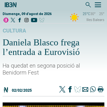
Diumenge, 09 d'agost de 2026
25°C
30°
25°
Illes Balears
CULTURA
Daniela Blasco frega
l’entrada a Eurovisió
Ha quedat en segona posició al
Benidorm Fest
02/02/2025