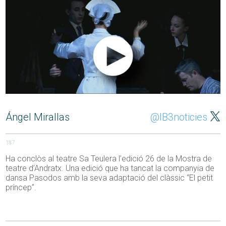
Ángel Mirallas
@IB3noticies
187
Ha conclòs al teatre Sa Teulera l’edició 26 de la Mostra de
teatre d’Andratx. Una edició que ha tancat la companyia de
dansa Pasodos amb la seva adaptació del clàssic “El petit
príncep”.