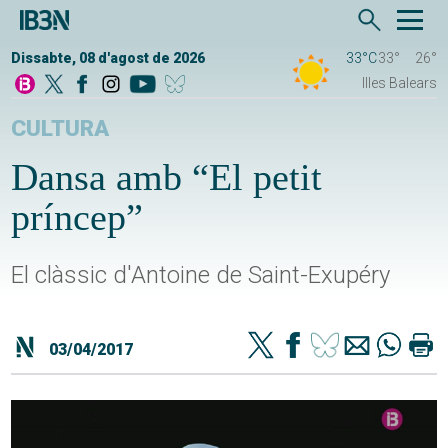
Dissabte, 08 d'agost de 2026
33°C
33°
26°
Illes Balears
CULTURA
Dansa amb “El petit
príncep”
El clàssic d'Antoine de Saint-Exupéry
03/04/2017