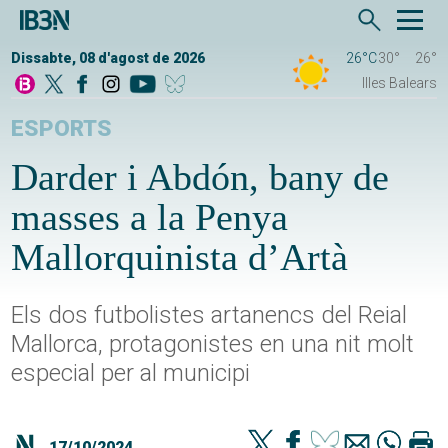
Dissabte, 08 d'agost de 2026
26°C
30°
26°
Illes Balears
ESPORTS
Darder i Abdón, bany de
masses a la Penya
Mallorquinista d’Artà
Els dos futbolistes artanencs del Reial
Mallorca, protagonistes en una nit molt
especial per al municipi
17/10/2024