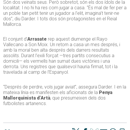
Són dos veïnats seus. Però sobretot, són els dos ídols de la
localitat. I no hi ha res com jugar a casa. “És mal de fer per a
un poble tan petit tenir un jugador a l’elit, imagina’t tenir-ne
dos”, diu Darder. I tots dos són protagonistes en el Reial
Mallorca.
El conjunt d’
Arrasate
rep aquest diumenge el Rayo
Vallecano a Son Moix. Un retorn a casa un mes després, i
amb la moral ben alta després dels darrers resultats
assolits. Durant l’exili forçat —tres partits consecutius a
domicili— els vermells han sumat dues victòries i una
derrota. Uns registres que qualsevol hauria firmat, tot i la
travelada al camp de l’Espanyol.
“Després de perdre, vols jugar aviat”, assegura Darder. I en la
mateixa línia es manifesten els aficionats de la
Penya
Mallorquinista d’Artà
, que presumeixen dels dos
futbolistes artanencs.