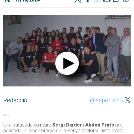
Redacció
@esportsib3
465
Una batucada va rebre
Sergi Darder
i
Abdón Prats
anit
passada, a la celebració de la Penya Mallorquinista d’Artà.