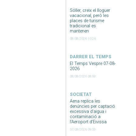
Sóller, creix el lloguer
vacacional, però les
places de turisme
tradicional es
mantenen
08/08/2026 10:24
DARRER EL TEMPS
El Temps Vespre 07-08-
2026
08/08/2026 08:59
SOCIETAT
Aena replica les
denúncies per captació
excessiva d’aigua i
contaminació a
l’Aeroport d’Eivissa
07/08/2026 09:59