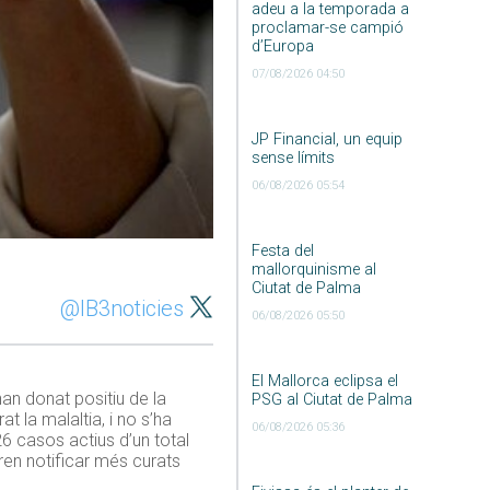
adeu a la temporada a
proclamar-se campió
d’Europa
07/08/2026 04:50
JP Financial, un equip
sense límits
06/08/2026 05:54
Festa del
mallorquinisme al
Ciutat de Palma
@IB3noticies
06/08/2026 05:50
El Mallorca eclipsa el
an donat positiu de la
PSG al Ciutat de Palma
 la malaltia, i no s’ha
06/08/2026 05:36
6 casos actius d’un total
ren notificar més curats