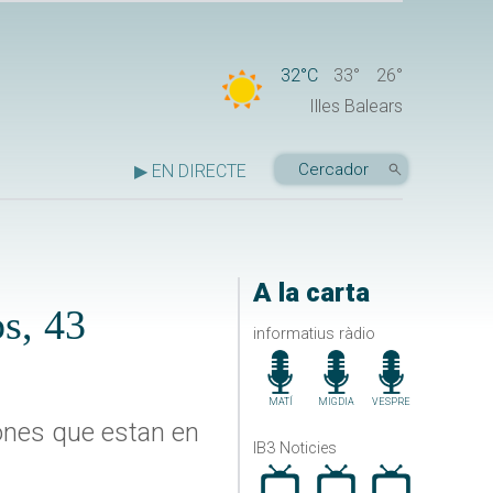
32°C
33°
26°
Illes Balears
▶ EN DIRECTE
A la carta
s, 43
informatius ràdio
MATÍ
MIGDIA
VESPRE
ones que estan en
IB3 Noticies