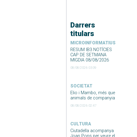
Darrers
titulars
MICROINFORMATIUS
RESUM IB3 NOTÍCIES
CAP DE SETMANA
MIGDIA 08/08/2026
08/08/2026 03:09
SOCIETAT
Elio i Mambo, més que
animals de companyia
08/08/2026 02:47
CULTURA
Ciutadella acompanya
Joan Pons per veure el