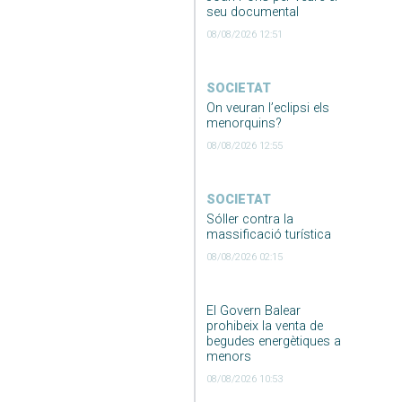
seu documental
08/08/2026 12:51
SOCIETAT
On veuran l’eclipsi els
menorquins?
08/08/2026 12:55
SOCIETAT
Sóller contra la
massificació turística
08/08/2026 02:15
El Govern Balear
prohibeix la venta de
begudes energètiques a
menors
08/08/2026 10:53