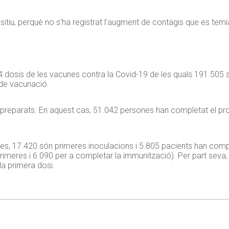
itiu, perquè no s’ha registrat l’augment de contagis que es temi
 dosis de les vacunes contra la Covid-19 de les quals 191.505 s
 de vacunació.
s preparats. En aquest cas, 51.042 persones han completat el pr
es, 17.420 són primeres inoculacions i 5.805 pacients han comple
primeres i 6.090 per a completar la immunització). Per part seva
la primera dosi.