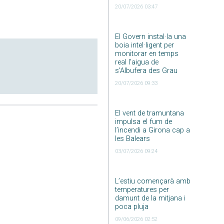
20/07/2026 03:47
El Govern instal·la una
boia intel·ligent per
monitorar en temps
real l’aigua de
s’Albufera des Grau
20/07/2026 09:33
El vent de tramuntana
impulsa el fum de
l’incendi a Girona cap a
les Balears
03/07/2026 09:24
L’estiu començarà amb
temperatures per
damunt de la mitjana i
poca pluja
09/06/2026 02:52