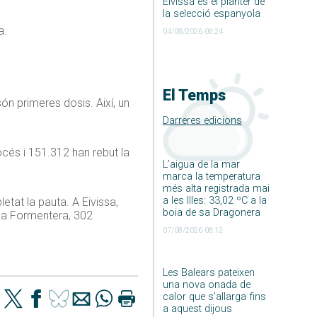
Eivissa és el planter de
la selecció espanyola
a.
04/08/2026 08:24
El Temps
ón primeres dosis. Així, un
Darreres edicions
océs i 151.312 han rebut la
L’aigua de la mar
marca la temperatura
més alta registrada mai
a les Illes: 33,02 ºC a la
tat la pauta. A Eivissa,
boia de sa Dragonera
, a Formentera, 302
07/08/2026 08:12
Les Balears pateixen
una nova onada de
calor que s’allarga fins
a aquest dijous