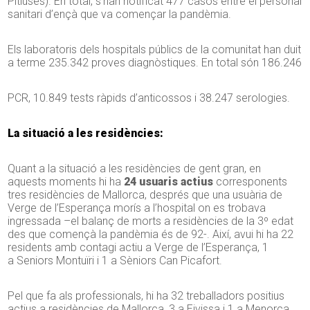
Pitiüses). En total, s’han notificat 477 casos entre el personal
sanitari d’ençà que va començar la pandèmia.
Els laboratoris dels hospitals públics de la comunitat han duit
a terme 235.342 proves diagnòstiques. En total són 186.246
PCR, 10.849 tests ràpids d’anticossos i 38.247 serologies.
La situació a les residències:
Quant a la situació a les residències de gent gran, en
aquests moments hi ha
24 usuaris actius
corresponents
tres residències de Mallorca, després que una usuària de
Verge de l’Esperança morís a l’hospital on es trobava
ingressada –el balanç de morts a residències de la 3º edat
des que començà la pandèmia és de 92-. Així, avui hi ha 22
residents amb contagi actiu a Verge de l’Esperança, 1
a Seniors Montuïri i 1 a Sèniors Can Picafort.
Pel que fa als professionals, hi ha 32 treballadors positius
actius a residències de Mallorca, 3 a Eivissa i 1 a Menorca.