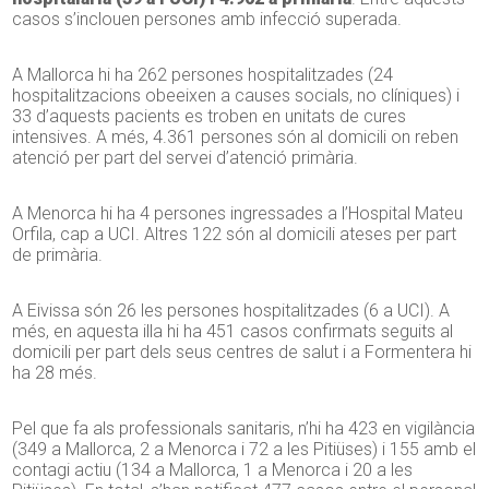
casos s’inclouen persones amb infecció superada.
A Mallorca hi ha 262 persones hospitalitzades (24
hospitalitzacions obeeixen a causes socials, no clíniques) i
33 d’aquests pacients es troben en unitats de cures
intensives. A més, 4.361 persones són al domicili on reben
atenció per part del servei d’atenció primària.
A Menorca hi ha 4 persones ingressades a l’Hospital Mateu
Orfila, cap a UCI. Altres 122 són al domicili ateses per part
de primària.
A Eivissa són 26 les persones hospitalitzades (6 a UCI). A
més, en aquesta illa hi ha 451 casos confirmats seguits al
domicili per part dels seus centres de salut i a Formentera hi
ha 28 més.
Pel que fa als professionals sanitaris, n’hi ha 423 en vigilància
(349 a Mallorca, 2 a Menorca i 72 a les Pitiüses) i 155 amb el
contagi actiu (134 a Mallorca, 1 a Menorca i 20 a les