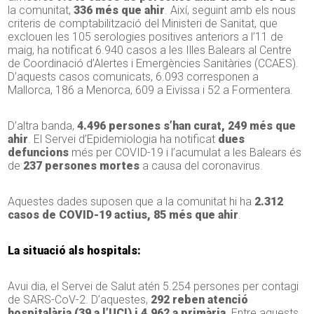
la comunitat,
336 més que ahir
. Així, seguint amb els nous
criteris de comptabilització del Ministeri de Sanitat, que
exclouen les 105 serologies positives anteriors a l’11 de
maig, ha notificat 6.940 casos a les Illes Balears al Centre
de Coordinació d’Alertes i Emergències Sanitàries (CCAES).
D’aquests casos comunicats, 6.093 corresponen a
Mallorca, 186 a Menorca, 609 a Eivissa i 52 a Formentera.
D’altra banda,
4.496 persones s’han curat, 249 més que
ahir
. El Servei d’Epidemiologia ha notificat
dues
defuncions
més per COVID-19 i l’acumulat a les Balears és
de
237 persones mortes
a causa del coronavirus.
Aquestes dades suposen que a la comunitat hi ha
2.312
casos de COVID-19 actius, 85 més que ahir
.
La situació als hospitals:
Avui dia, el Servei de Salut atén 5.254 persones per contagi
de SARS-CoV-2. D’aquestes,
292 reben atenció
hospitalària (39 a l’UCI) i 4.962 a primària
. Entre aquests