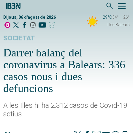
Dijous, 06 d'agost de 2026
29°C
34°
26°
Illes Balears
SOCIETAT
Darrer balanç del
coronavirus a Balears: 336
casos nous i dues
defuncions
A les Illes hi ha 2.312 casos de Covid-19
actius