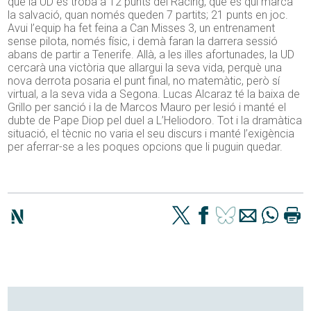
que la UD es troba a 12 punts del Racing, que és qui marca
la salvació, quan només queden 7 partits; 21 punts en joc.
Avui l’equip ha fet feina a Can Misses 3, un entrenament
sense pilota, només físic, i demà faran la darrera sessió
abans de partir a Tenerife. Allà, a les illes afortunades, la UD
cercarà una victòria que allargui la seva vida, perquè una
nova derrota posaria el punt final, no matemàtic, però sí
virtual, a la seva vida a Segona. Lucas Alcaraz té la baixa de
Grillo per sanció i la de Marcos Mauro per lesió i manté el
dubte de Pape Diop pel duel a L’Heliodoro. Tot i la dramàtica
situació, el tècnic no varia el seu discurs i manté l’exigència
per aferrar-se a les poques opcions que li puguin quedar.