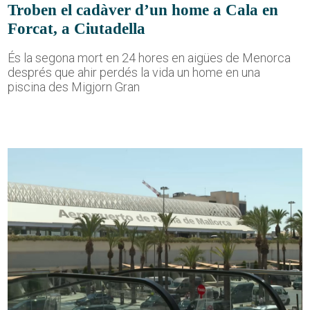
Troben el cadàver d’un home a Cala en
Forcat, a Ciutadella
És la segona mort en 24 hores en aigües de Menorca
després que ahir perdés la vida un home en una
piscina des Migjorn Gran