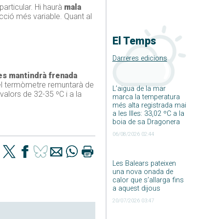
articular. Hi haurà
mala
ecció més variable. Quant al
El Temps
Darreres edicions
es mantindrà frenada
 el termòmetre remuntarà de
L’aigua de la mar
 valors de 32-35 ºC i a la
marca la temperatura
més alta registrada mai
a les Illes: 33,02 ºC a la
boia de sa Dragonera
06/08/2026 02:44
Les Balears pateixen
una nova onada de
calor que s’allarga fins
a aquest dijous
20/07/2026 03:47