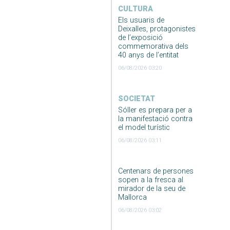
CULTURA
Els usuaris de
Deixalles, protagonistes
de l’exposició
commemorativa dels
40 anys de l’entitat
06/08/2026 03:20
SOCIETAT
Sóller es prepara per a
la manifestació contra
el model turístic
06/08/2026 03:11
Centenars de persones
sopen a la fresca al
mirador de la seu de
Mallorca
06/08/2026 03:02