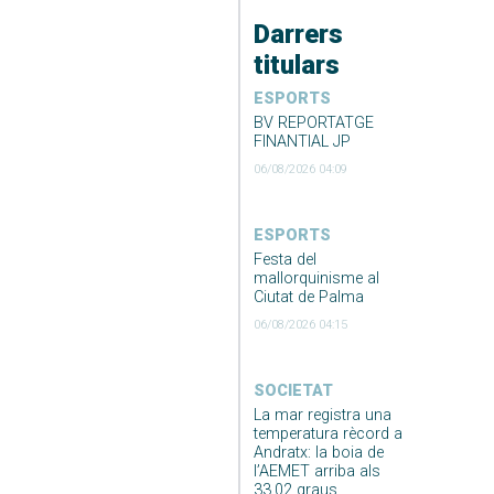
Darrers
titulars
ESPORTS
BV REPORTATGE
FINANTIAL JP
06/08/2026 04:09
ESPORTS
Festa del
mallorquinisme al
Ciutat de Palma
06/08/2026 04:15
SOCIETAT
La mar registra una
temperatura rècord a
Andratx: la boia de
l’AEMET arriba als
33,02 graus