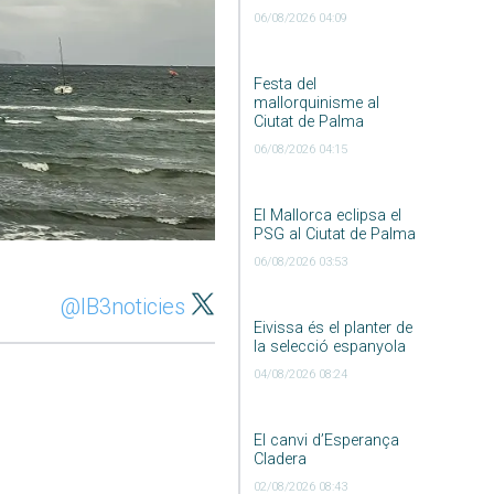
06/08/2026 04:09
Festa del
mallorquinisme al
Ciutat de Palma
06/08/2026 04:15
El Mallorca eclipsa el
PSG al Ciutat de Palma
06/08/2026 03:53
@IB3noticies
Eivissa és el planter de
la selecció espanyola
04/08/2026 08:24
El canvi d’Esperança
Cladera
02/08/2026 08:43