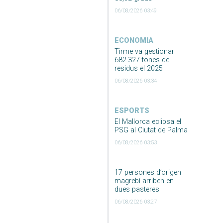
06/08/2026 03:49
ECONOMIA
Tirme va gestionar
682.327 tones de
residus el 2025
06/08/2026 03:34
ESPORTS
El Mallorca eclipsa el
PSG al Ciutat de Palma
06/08/2026 03:53
17 persones d’origen
magrebí arriben en
dues pasteres
06/08/2026 03:27