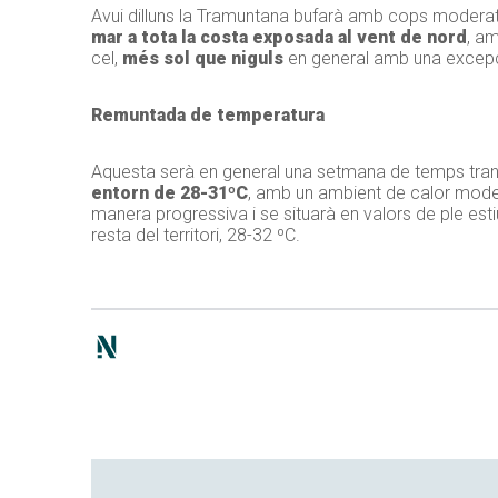
Avui dilluns la Tramuntana bufarà amb cops moderats 
mar a tota la costa exposada al vent de nord
, am
cel,
més sol que niguls
en general amb una excepció
Remuntada de temperatura
Aquesta serà en general una setmana de temps tranq
entorn de 28-31ºC
, amb un ambient de calor modera
manera progressiva i se situarà en valors de ple estiu
resta del territori, 28-32 ºC.