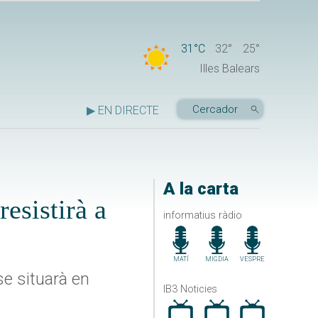
31°C
32°
25°
Illes Balears
▶ EN DIRECTE
A la carta
esistirà a
informatius ràdio
MATÍ
MIGDIA
VESPRE
e situarà en
IB3 Noticies