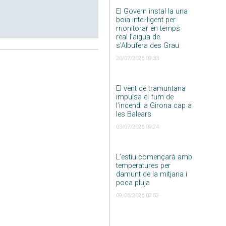
El Govern instal·la una
boia intel·ligent per
monitorar en temps
real l’aigua de
s’Albufera des Grau
20/07/2026 09:33
El vent de tramuntana
impulsa el fum de
l’incendi a Girona cap a
les Balears
03/07/2026 09:24
L’estiu començarà amb
temperatures per
damunt de la mitjana i
poca pluja
09/06/2026 02:52