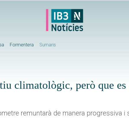
ssa
Formentera
Sumaris
iu climatològic, però que es r
mòmetre remuntarà de manera progressiva i s