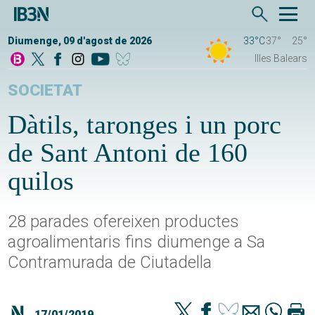
Diumenge, 09 d'agost de 2026
33°C
37°
25°
Illes Balears
SOCIETAT
Dàtils, taronges i un porc
de Sant Antoni de 160
quilos
28 parades ofereixen productes
agroalimentaris fins diumenge a Sa
Contramurada de Ciutadella
17/01/2019