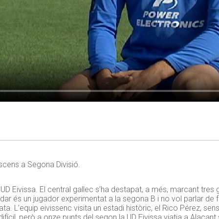
ascens a Segona Divisió.
 UD Eivissa. El central gallec s’ha destapat, a més, marcant tres 
oldar és un jugador experimentat a la segona B i no vol parlar de
a. L’equip eivissenc visita un estadi històric, el Rico Pérez, sens
difícil, però a onze punts del segon la UD Eivissa viatja a Alacan