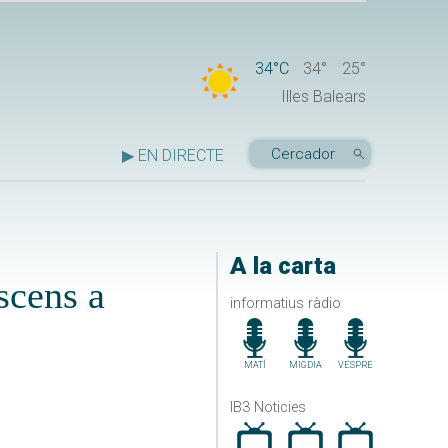
34°C
34°
25°
Illes Balears
▶ EN DIRECTE
A la carta
scens a
informatius ràdio
MATÍ
MIGDIA
VESPRE
IB3 Noticies