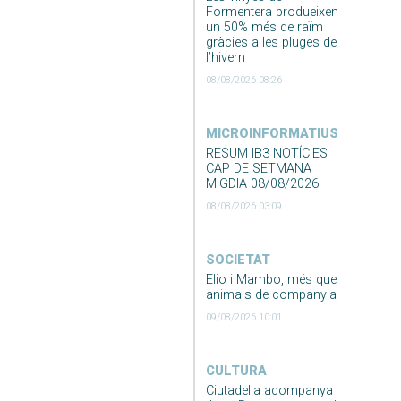
Formentera produeixen
un 50% més de raïm
gràcies a les pluges de
l’hivern
08/08/2026 08:26
MICROINFORMATIUS
RESUM IB3 NOTÍCIES
CAP DE SETMANA
MIGDIA 08/08/2026
08/08/2026 03:09
SOCIETAT
Elio i Mambo, més que
animals de companyia
09/08/2026 10:01
CULTURA
Ciutadella acompanya