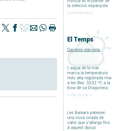
Eivissa és el planter de
la selecció espanyola
04/08/2026 08:24
El Temps
Darreres edicions
L’aigua de la mar
marca la temperatura
més alta registrada mai
a les Illes: 33,02 ºC a la
boia de sa Dragonera
07/08/2026 08:12
Les Balears pateixen
una nova onada de
calor que s’allarga fins
a aquest dijous