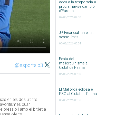
adeu a la temporada a
proclamar-se campió
d’Europa
07/08/2026 04:50
JP Financial, un equip
sense límits
06/08/2026 05:54
Festa del
mallorquinisme al
@esportsib3
Ciutat de Palma
06/08/2026 05:50
El Mallorca eclipsa el
PSG al Ciutat de Palma
gols en els dos últims
06/08/2026 05:36
 favoritismes quan
e pressió i amb el bitllet a
t sense ofecs.