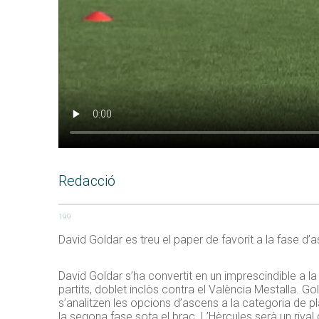
Redacció
199
David Goldar es treu el paper de favorit a la fase d’
David Goldar s’ha convertit en un imprescindible a la
partits, doblet inclòs contra el València Mestalla. G
s’analitzen les opcions d’ascens a la categoria de plat
la segona fase sota el braç. L’Hèrcules serà un rival 