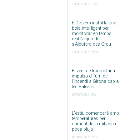
20/07/2026 03:47
El Govern instal·la una
boia intel·ligent per
monitorar en temps
real l’aigua de
s’Albufera des Grau
20/07/2026 09:33
El vent de tramuntana
impulsa el fum de
l’incendi a Girona cap a
les Balears
03/07/2026 09:24
L’estiu començarà amb
temperatures per
damunt de la mitjana i
poca pluja
09/06/2026 02:52