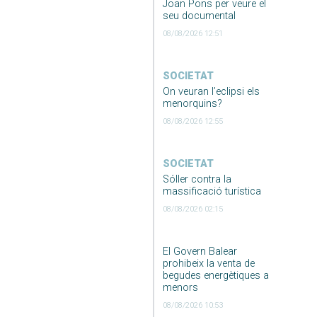
Joan Pons per veure el
seu documental
08/08/2026 12:51
SOCIETAT
On veuran l’eclipsi els
menorquins?
08/08/2026 12:55
SOCIETAT
Sóller contra la
massificació turística
08/08/2026 02:15
El Govern Balear
prohibeix la venta de
begudes energètiques a
menors
08/08/2026 10:53