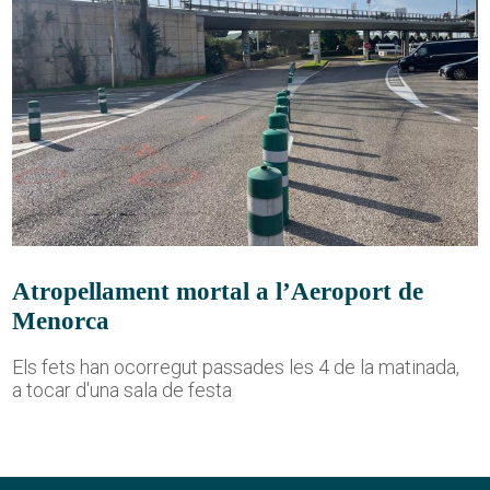
Atropellament mortal a l’Aeroport de
Menorca
Els fets han ocorregut passades les 4 de la matinada,
a tocar d'una sala de festa