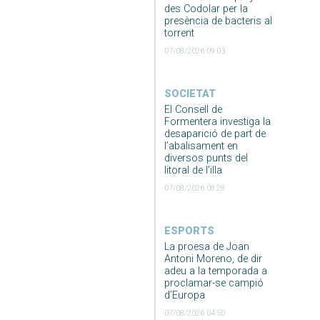
des Codolar per la
presència de bacteris al
torrent
07/08/2026 09:03
SOCIETAT
El Consell de
Formentera investiga la
desaparició de part de
l’abalisament en
diversos punts del
litoral de l’illa
07/08/2026 08:28
ESPORTS
La proesa de Joan
Antoni Moreno, de dir
adeu a la temporada a
proclamar-se campió
d’Europa
07/08/2026 04:50