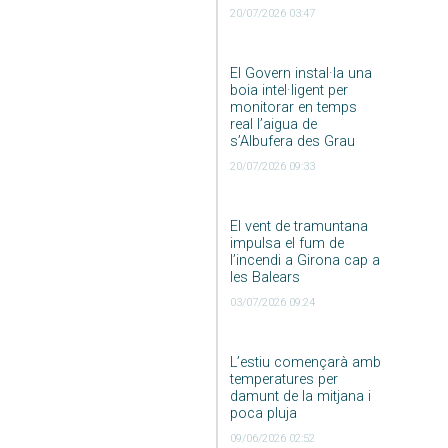
20/07/2026 03:47
El Govern instal·la una
boia intel·ligent per
monitorar en temps
real l’aigua de
s’Albufera des Grau
20/07/2026 09:33
El vent de tramuntana
impulsa el fum de
l’incendi a Girona cap a
les Balears
03/07/2026 09:24
L’estiu començarà amb
temperatures per
damunt de la mitjana i
poca pluja
09/06/2026 02:52