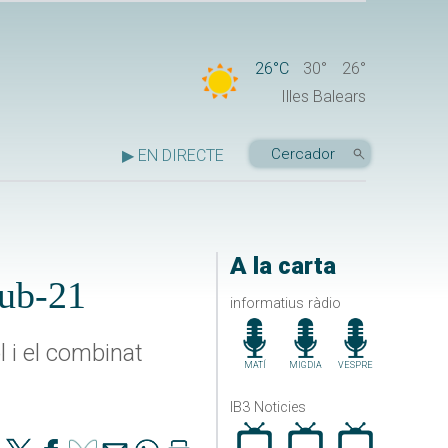
26°C
30°
26°
Illes Balears
▶ EN DIRECTE
A la carta
sub-21
informatius ràdio
l i el combinat
MATÍ
MIGDIA
VESPRE
IB3 Noticies