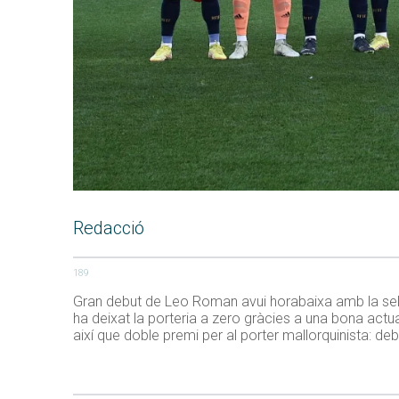
Redacció
189
Gran debut de Leo Roman avui horabaixa amb la selec
ha deixat la porteria a zero gràcies a una bona actu
així que doble premi per al porter mallorquinista: debu