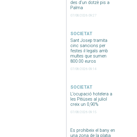
des d’un dotzè pis a
Palma
07/08/2026 09:27
SOCIETAT
Sant Josep tramita
cinc sancions per
festes il·legals amb
multes que sumen
800.00 euros
07/08/2026 09:14
SOCIETAT
L’ocupació hotelera a
les Pitiüses al juliol
creix un 0,90%
07/08/2026 09:15
Es prohibeix el bany en
una zona de la platja