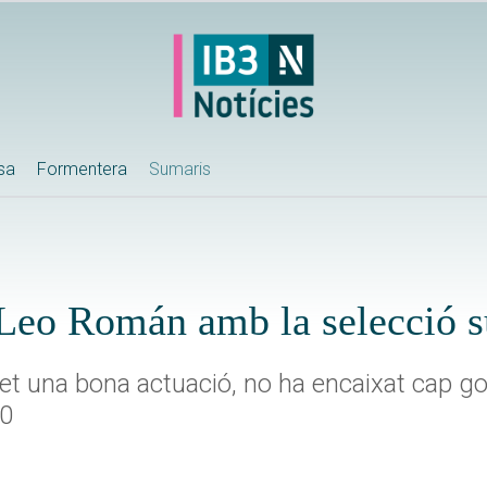
ssa
Formentera
Sumaris
 Leo Román amb la selecció 
fet una bona actuació, no ha encaixat cap go
-0