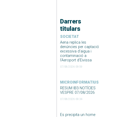
Darrers
titulars
SOCIETAT
Aena replica les
denúncies per captació
excessiva d’aigua i
contaminació a
l’Aeroport d’Eivissa
07/08/2026 09:59
MICROINFORMATIUS
RESUM IB3 NOTÍCIES
VESPRE 07/08/2026
07/08/2026 09:34
Es precipita un home