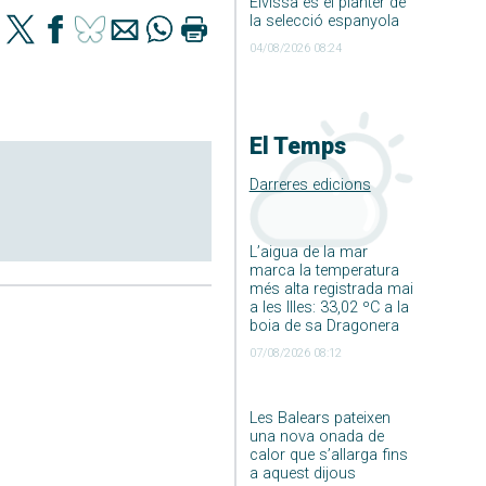
Eivissa és el planter de
la selecció espanyola
04/08/2026 08:24
El Temps
Darreres edicions
L’aigua de la mar
marca la temperatura
més alta registrada mai
a les Illes: 33,02 ºC a la
boia de sa Dragonera
07/08/2026 08:12
Les Balears pateixen
una nova onada de
calor que s’allarga fins
a aquest dijous