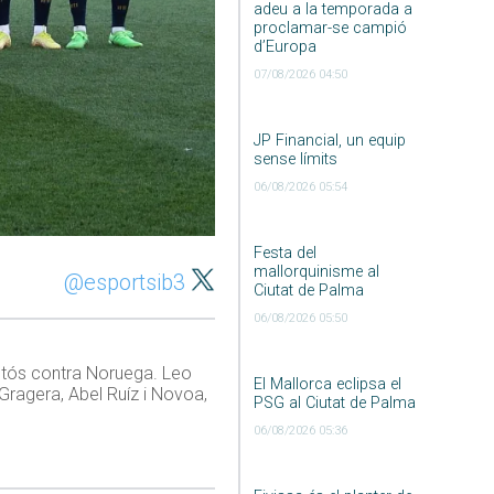
adeu a la temporada a
proclamar-se campió
d’Europa
07/08/2026 04:50
JP Financial, un equip
sense límits
06/08/2026 05:54
Festa del
mallorquinisme al
@esportsib3
Ciutat de Palma
06/08/2026 05:50
istós contra Noruega. Leo
El Mallorca eclipsa el
Gragera, Abel Ruíz i Novoa,
PSG al Ciutat de Palma
06/08/2026 05:36