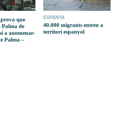
ESPANYA
 aprova que
40.000 migrants entren a
e Palma de
territori espanyol
si a anomenar-
de Palma –