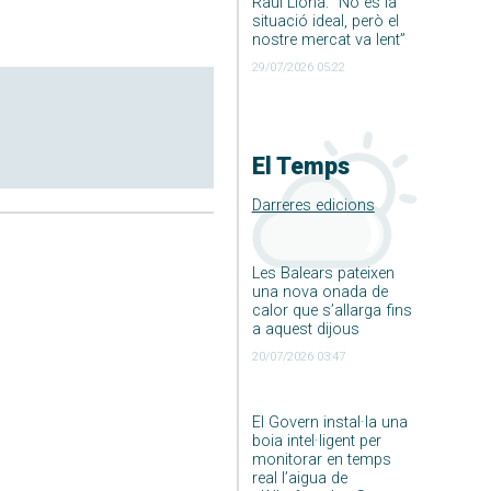
Raúl Llona: ”No és la
situació ideal, però el
nostre mercat va lent”
29/07/2026 05:22
El Temps
Darreres edicions
Les Balears pateixen
una nova onada de
calor que s’allarga fins
a aquest dijous
20/07/2026 03:47
El Govern instal·la una
boia intel·ligent per
monitorar en temps
real l’aigua de