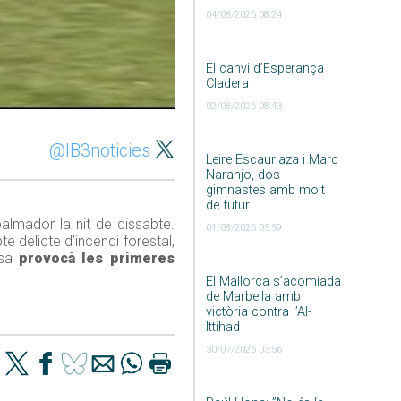
04/08/2026 08:24
El canvi d’Esperança
Cladera
02/08/2026 08:43
@IB3noticies
Leire Escauriaza i Marc
Naranjo, dos
gimnastes amb molt
de futur
spalmador la nit de dissabte.
01/08/2026 05:59
e delicte d’incendi forestal,
osa
provocà les primeres
El Mallorca s’acomiada
de Marbella amb
victòria contra l’Al-
Ittihad
30/07/2026 03:56