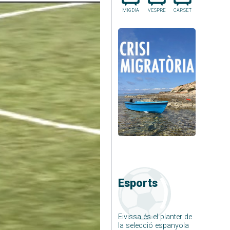
MIGDIA
VESPRE
CAP.SET
Esports
Eivissa és el planter de
la selecció espanyola