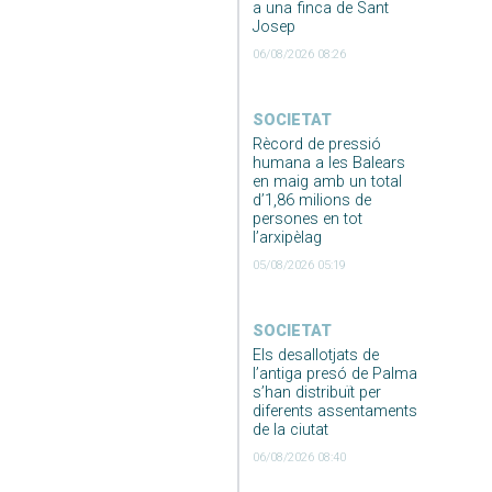
a una finca de Sant
Josep
06/08/2026 08:26
SOCIETAT
Rècord de pressió
humana a les Balears
en maig amb un total
d’1,86 milions de
persones en tot
l’arxipèlag
05/08/2026 05:19
SOCIETAT
Els desallotjats de
l’antiga presó de Palma
s’han distribuït per
diferents assentaments
de la ciutat
06/08/2026 08:40