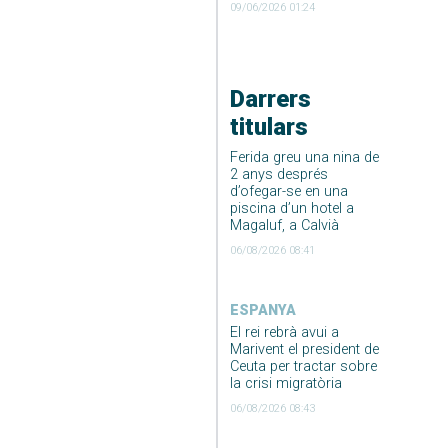
09/06/2026 01:24
Darrers
titulars
Ferida greu una nina de
2 anys després
d’ofegar-se en una
piscina d’un hotel a
Magaluf, a Calvià
06/08/2026 08:41
ESPANYA
El rei rebrà avui a
Marivent el president de
Ceuta per tractar sobre
la crisi migratòria
06/08/2026 08:43