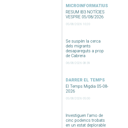
MICROINFORMATIUS
RESUM IB3 NOTÍCIES
VESPRE 05/08/2026
05/08/2026 10:20
Se suspèn la cerca
dels migrants
desapareguts a prop
de Cabrera
06/08/2026 08:39
DARRER EL TEMPS
El Temps Migdia 05-08-
2026
05/08/2026 05:00
Investiguen l’amo de
cinc podencs trobats
en un estat deplorable