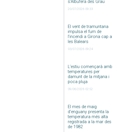
s’Albufera des Grau
20/07/2026 09:33
El vent de tramuntana
impulsa el fum de
l’incendi a Girona cap a
les Balears
03/07/2026 09:24
L’estiu començarà amb
temperatures per
damunt de la mitjana i
poca pluja
09/06/2026 02:52
El mes de maig
d’enguany presenta la
temperatura més alta
registrada a la mar des
de 1982