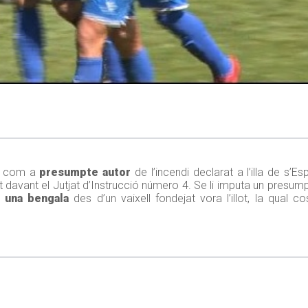
gut com a
presumpte autor
de l’incendi declarat a l’illa de s’E
t davant el Jutjat d’Instrucció número 4. Se li imputa un presumpt
,
una bengala
des d’un vaixell fondejat vora l’illot, la qual c