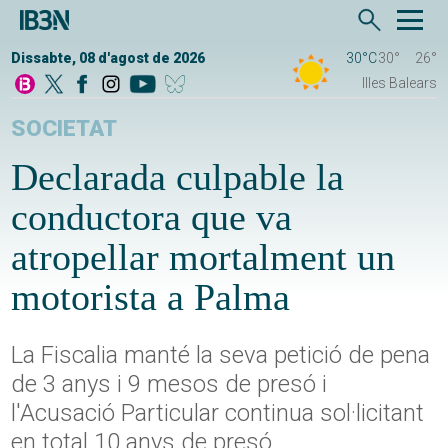
Dissabte, 08 d'agost de 2026
30°C
30°
26°
Illes Balears
SOCIETAT
Declarada culpable la
conductora que va
atropellar mortalment un
motorista a Palma
La Fiscalia manté la seva petició de pena
de 3 anys i 9 mesos de presó i
l'Acusació Particular continua sol·licitant
en total 10 anys de presó