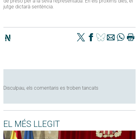
de presó per a la seva representada. En els pròxims dies, el
jutge dictarà sentència.
Disculpau, els comentaris es troben tancats
EL MÉS LLEGIT