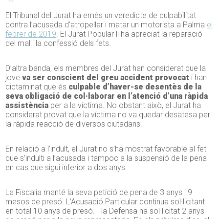
El Tribunal del Jurat ha emès un veredicte de culpabilitat
contra l’acusada d’atropellar i matar un motorista a Palma
el
febrer de 2019
. El Jurat Popular li ha apreciat la reparació
del mal i la confessió dels fets.
D’altra banda, els membres del Jurat han considerat que la
jove
va ser conscient del greu accident provocat
i han
dictaminat que és
culpable d’haver-se desentès de la
seva obligació de col·laborar en l’atenció d’una ràpida
assistència
per a la víctima. No obstant això, el Jurat ha
considerat provat que la víctima no va quedar desatesa per
la ràpida reacció de diversos ciutadans.
En relació a l’indult, el Jurat no s’ha mostrat favorable al fet
que s’indulti a l’acusada i tampoc a la suspensió de la pena
en cas que sigui inferior a dos anys.
La Fiscalia manté la seva petició de pena de 3 anys i 9
mesos de presó. L’Acusació Particular continua sol·licitant
en total 10 anys de presó. I la Defensa ha sol·licitat 2 anys