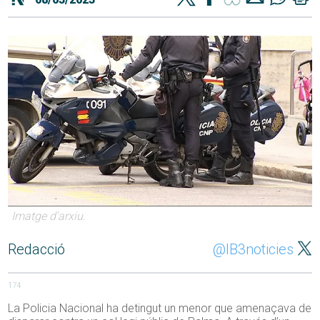
Imatge d'arxiu.
Redacció
@IB3noticies
174
La Policia Nacional ha detingut un menor que amenaçava de