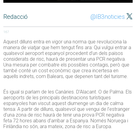
Redacció
@IB3noticies
167
Aquest dilluns entra en vigor una norma que revoluciona la
manera de viatjar que hem tengut fins ara: Qui vulgui entrar a
qualsevol aeroport espanyol procedent d’un dels països
considerats de risc, haurà de presentar una PCR negativa.
Una mesura per combatre els possibles contagis, però que
també conté un cost econòmic que crea incertesa en
aquells indrets, com Balears, que depenen tant del turisme.
És igual si parlam de les Canàries. D’Alacant. O de Palma. Els
aeroports de les principals destinacions turístiques
espanyoles han viscut aquest diumenge un dia de calma
tensa: A partir de dilluns, qualsevol que vengui de l’estranger
d’una zona de risc haurà de tenir una prova PCR negativa
feta 72 hores abans d’arribar a Espanya. Només Noruega i
Finlàndia no són, ara mateix, zona de risc a Europa.