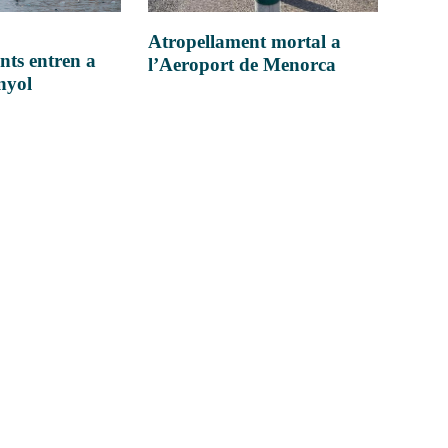
Atropellament mortal a
nts entren a
l’Aeroport de Menorca
anyol