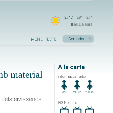
27°C
29°
27°
Illes Balears
▶ EN DIRECTE
A la carta
amb material
informatius ràdio
MATÍ
MIGDIA
VESPRE
 dels eivissencs
IB3 Noticies