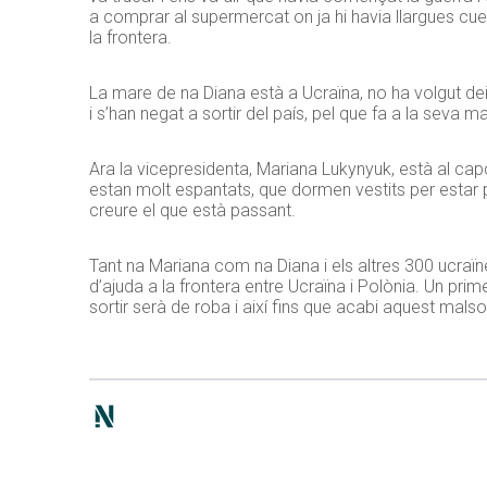
a comprar al supermercat on ja hi havia llargues cues
la frontera.
La mare de na Diana està a Ucraïna, no ha volgut de
i s’han negat a sortir del país, pel que fa a la seva m
Ara la vicepresidenta, Mariana Lukynyuk, està al capd
estan molt espantats, que dormen vestits per estar p
creure el que està passant.
Tant na Mariana com na Diana i els altres 300 ucraïn
d’ajuda a la frontera entre Ucraïna i Polònia. Un pri
sortir serà de roba i així fins que acabi aquest malso