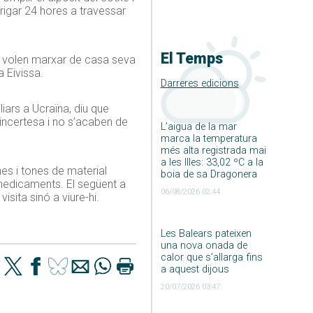
trigar 24 hores a travessar
El Temps
na volen marxar de casa seva
a Eivissa.
Darreres edicions
iars a Ucraïna, diu que
 incertesa i no s’acaben de
L’aigua de la mar
marca la temperatura
més alta registrada mai
a les Illes: 33,02 ºC a la
es i tones de material
boia de sa Dragonera
i medicaments. El següent a
06/08/2026 02:44
isita sinó a viure-hi.
Les Balears pateixen
una nova onada de
calor que s’allarga fins
a aquest dijous
20/07/2026 03:47