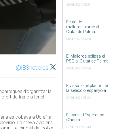
06/08/2026 05:54
Festa del
mallorquinisme al
Ciutat de Palma
06/08/2026 05:50
El Mallorca eclipsa el
PSG al Ciutat de Palma
@IB3noticies
06/08/2026 05:36
Eivissa és el planter de
la selecció espanyola
encarreguen d’organitzar la
ofert de franc a fer el
04/08/2026 08:24
El canvi d’Esperança
Diana es trobava a Ucraïna
Cladera
televisió. La meva àvia ens
02/08/2026 08:43
mplir el dipòsit del cotxe i