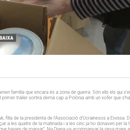
tenen família que encara és a zona de guerra. Són ells els qui s’
el primer tràiler sortirà demà cap a Polònia amb un xofer que s’ha 
, filla de la presidenta de l’Associació d’Ucraïnesos a Eivissa. 
 a les quatre de la matinada i a les cinc ja ho donaven per la 
i que havien de marxar”. Na Diana va acompanyar la seva mare a o