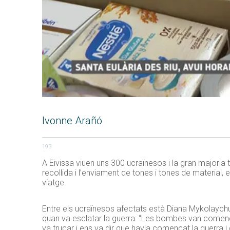
Ivonne Arañó
193
A Eivissa viuen uns 300 ucraïnesos i la gran majoria 
recollida i l’enviament de tones i tones de material, 
viatge.
Entre els ucraïnesos afectats està Diana Mykolaychuk
quan va esclatar la guerra: “Les bombes van començar
va trucar i ens va dir que havia començat la guerra 