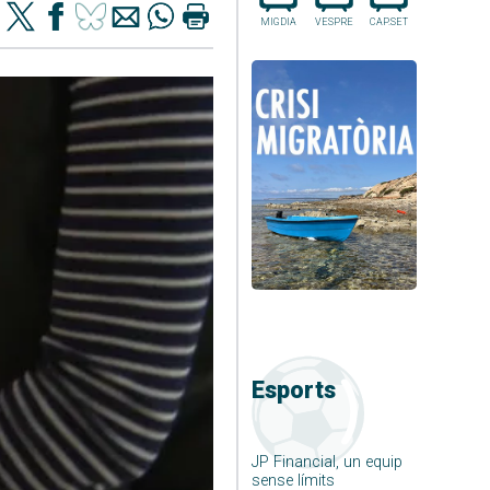
MIGDIA
VESPRE
CAP.SET
Esports
JP Financial, un equip
sense límits