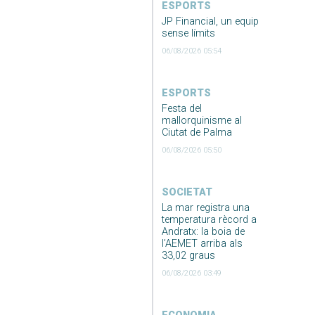
ESPORTS
JP Financial, un equip
sense límits
06/08/2026 05:54
ESPORTS
Festa del
mallorquinisme al
Ciutat de Palma
06/08/2026 05:50
SOCIETAT
La mar registra una
temperatura rècord a
Andratx: la boia de
l’AEMET arriba als
33,02 graus
06/08/2026 03:49