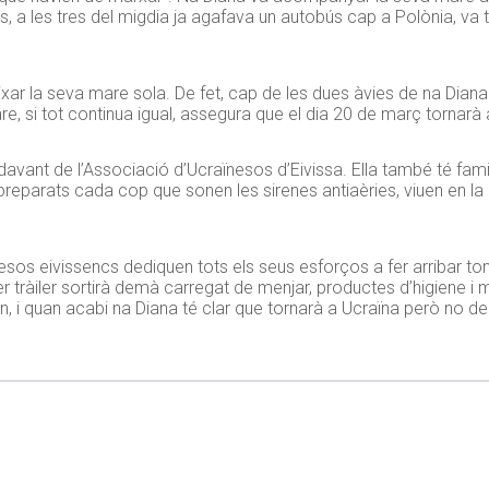
, a les tres del migdia ja agafava un autobús cap a Polònia, va 
ixar la seva mare sola. De fet, cap de les dues àvies de na Dia
are, si tot continua igual, assegura que el dia 20 de març tornarà 
avant de l’Associació d’Ucraïnesos d’Eivissa. Ella també té famil
reparats cada cop que sonen les sirenes antiaèries, viuen en la
esos eivissencs dediquen tots els seus esforços a fer arribar ton
mer tràiler sortirà demà carregat de menjar, productes d’higiene 
n, i quan acabi na Diana té clar que tornarà a Ucraïna però no de v