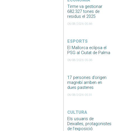
ECONOMIA
Tirme va gestionar
682.327 tones de
residus el 2025
06/08/2026 05:46
ESPORTS
El Mallorca eclipsa el
PSG al Ciutat de Palma
06/08/2026 05:36
17 persones d’origen
magrebí arriben en
dues pasteres
06/08/2026 05:31
CULTURA
Els usuaris de
Deixalles, protagonistes
de l’exposició