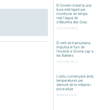
El Govern instal·la una
boia intel·ligent per
monitorar en temps
real l’aigua de
s’Albufera des Grau
20/07/2026 09:33
El vent de tramuntana
impulsa el fum de
l’incendi a Girona cap a
les Balears
03/07/2026 09:24
L’estiu començarà amb
temperatures per
damunt de la mitjana i
poca pluja
09/06/2026 02:52