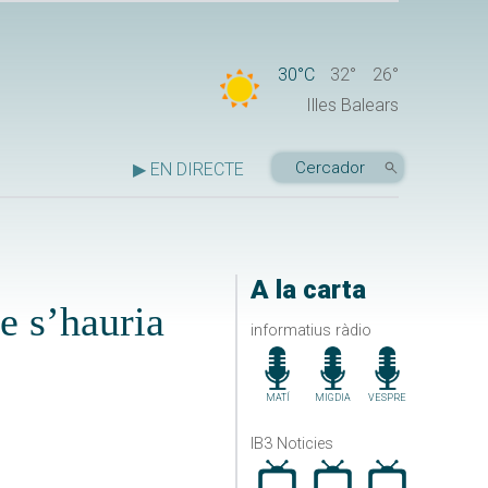
30°C
32°
26°
Illes Balears
▶ EN DIRECTE
A la carta
e s’hauria
informatius ràdio
MATÍ
MIGDIA
VESPRE
IB3 Noticies