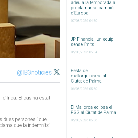
adeu a la temporada a
proclamar-se campió
d’Europa
07/08/2026 04:50
JP Financial, un equip
sense límits
06/08/2026 05:54
Festa del
@IB3noticies
mallorquinisme al
Ciutat de Palma
06/08/2026 05:50
 d’Inca. El cas ha estat
El Mallorca eclipsa el
PSG al Ciutat de Palma
res dues persones i que
06/08/2026 05:36
clama que la indemnitzi