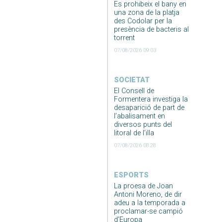
Es prohibeix el bany en
una zona de la platja
des Codolar per la
presència de bacteris al
torrent
07/08/2026 09:03
SOCIETAT
El Consell de
Formentera investiga la
desaparició de part de
l’abalisament en
diversos punts del
litoral de l’illa
07/08/2026 08:28
ESPORTS
La proesa de Joan
Antoni Moreno, de dir
adeu a la temporada a
proclamar-se campió
d’Europa