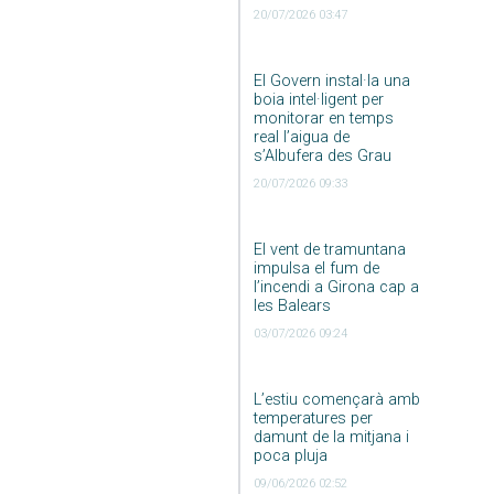
20/07/2026 03:47
El Govern instal·la una
boia intel·ligent per
monitorar en temps
real l’aigua de
s’Albufera des Grau
20/07/2026 09:33
El vent de tramuntana
impulsa el fum de
l’incendi a Girona cap a
les Balears
03/07/2026 09:24
L’estiu començarà amb
temperatures per
damunt de la mitjana i
poca pluja
09/06/2026 02:52