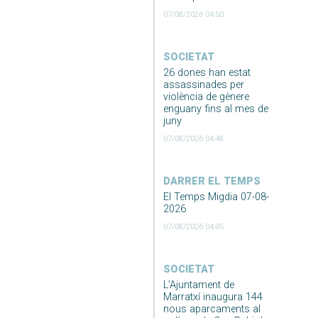
07/08/2026 04:50
SOCIETAT
26 dones han estat
assassinades per
violència de gènere
enguany fins al mes de
juny
07/08/2026 04:48
DARRER EL TEMPS
El Temps Migdia 07-08-
2026
07/08/2026 04:05
SOCIETAT
L’Ajuntament de
Marratxí inaugura 144
nous aparcaments al