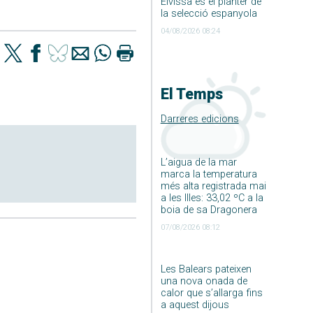
Eivissa és el planter de
la selecció espanyola
04/08/2026 08:24
El Temps
Darreres edicions
L’aigua de la mar
marca la temperatura
més alta registrada mai
a les Illes: 33,02 ºC a la
boia de sa Dragonera
07/08/2026 08:12
Les Balears pateixen
una nova onada de
calor que s’allarga fins
a aquest dijous