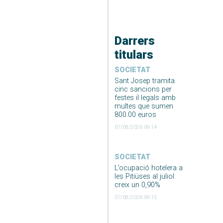
Darrers
titulars
SOCIETAT
Sant Josep tramita
cinc sancions per
festes il·legals amb
multes que sumen
800.00 euros
07/08/2026 09:14
SOCIETAT
L’ocupació hotelera a
les Pitiüses al juliol
creix un 0,90%
07/08/2026 09:15