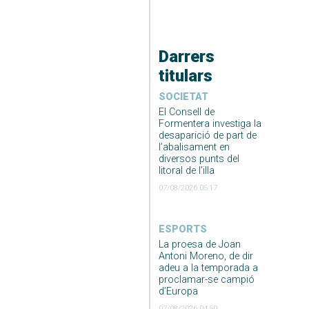
Darrers
titulars
SOCIETAT
El Consell de
Formentera investiga la
desaparició de part de
l’abalisament en
diversos punts del
litoral de l’illa
07/08/2026 05:17
ESPORTS
La proesa de Joan
Antoni Moreno, de dir
adeu a la temporada a
proclamar-se campió
d’Europa
07/08/2026 04:50