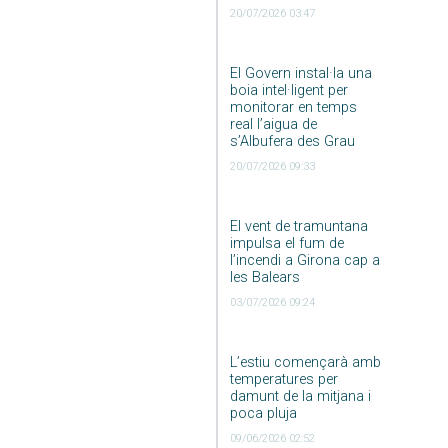
20/07/2026 03:47
El Govern instal·la una
boia intel·ligent per
monitorar en temps
real l’aigua de
s’Albufera des Grau
20/07/2026 09:33
El vent de tramuntana
impulsa el fum de
l’incendi a Girona cap a
les Balears
03/07/2026 09:24
L’estiu començarà amb
temperatures per
damunt de la mitjana i
poca pluja
09/06/2026 02:52