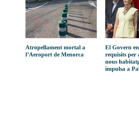
Atropellament mortal a
El Govern en
l’Aeroport de Menorca
requisits per 
nous habitatg
impulsa a P