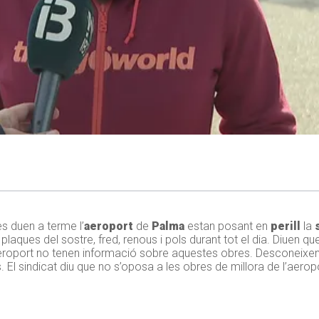
s duen a terme l’
aeroport
de
Palma
estan posant en
perill
la
laques del sostre, fred, renous i pols durant tot el dia. Diuen qu
’aeroport no tenen informació sobre aquestes obres. D
esconeixen,
 El sindicat diu que no s’oposa a les obres de millora de l’aerop