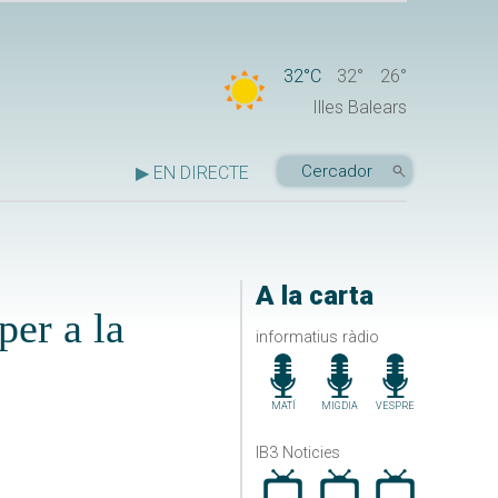
32°C
32°
26°
Illes Balears
▶ EN DIRECTE
A la carta
per a la
informatius ràdio
MATÍ
MIGDIA
VESPRE
IB3 Noticies