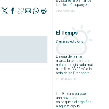
Eivissa és el planter de
la selecció espanyola
04/08/2026 08:24
El Temps
Darreres edicions
L’aigua de la mar
marca la temperatura
més alta registrada mai
a les Illes: 33,02 ºC a la
boia de sa Dragonera
07/08/2026 08:12
Les Balears pateixen
una nova onada de
calor que s’allarga fins
a aquest dijous