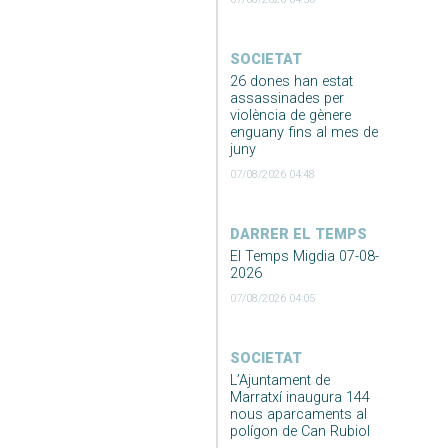
SOCIETAT
26 dones han estat
assassinades per
violència de gènere
enguany fins al mes de
juny
07/08/2026 04:48
DARRER EL TEMPS
El Temps Migdia 07-08-
2026
07/08/2026 04:05
SOCIETAT
L’Ajuntament de
Marratxí inaugura 144
nous aparcaments al
polígon de Can Rubiol