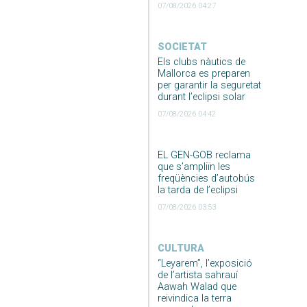
07/08/2026 04:27
SOCIETAT
Els clubs nàutics de
Mallorca es preparen
per garantir la seguretat
durant l’eclipsi solar
07/08/2026 04:42
EL GEN-GOB reclama
que s’ampliïn les
freqüències d’autobús
la tarda de l’eclipsi
07/08/2026 03:53
CULTURA
“Leyarem”, l’exposició
de l’artista sahrauí
Aawah Walad que
reivindica la terra