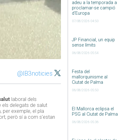
adeu a la temporada a
proclamar-se campió
d’Europa
07/08/2026 04:50
JP Financial, un equip
sense límits
06/08/2026 05:54
Festa del
@IB3noticies
mallorquinisme al
Ciutat de Palma
06/08/2026 05:50
salut
laboral dels
e els delegats de salut
El Mallorca eclipsa el
 per exemple, el pla
PSG al Ciutat de Palma
ort, però sí a com s’estan
06/08/2026 05:36