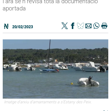
i ara se'n revisa tota la documentació
aportada
20/02/2023
Imatge d'arxiu d'amarraments a s'Estany des Peix.