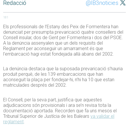
Redacció
@IB3noticies
181
Els professionals de l’Estany des Peix de Formentera han
denunciat per presumpta prevaricació quatre consellers del
Consell insular, dos de Gent per Formentera i dos del PSOE.
A la denúncia assenyalen que un dels requisits del
Reglament per aconseguir un amarrament és que
l’embarcació hagi estat fondejada allà abans del 2002.
La denúncia destaca que la suposada prevaricació s’hauria
produït perquè, de les 139 embarcacions que han
aconseguit la plaça per fondejar-hi, n’hi ha 10 que estan
matriculades després del 2002.
El Consell, per la seva part, justifica que aquestes
adjudicacions són provisionals i ara se’n revisa tota la
documentació aportada. Recorden que fa uns mesos el
Tribunal Superior de Justícia de les Balears
va validar el
reglament
.