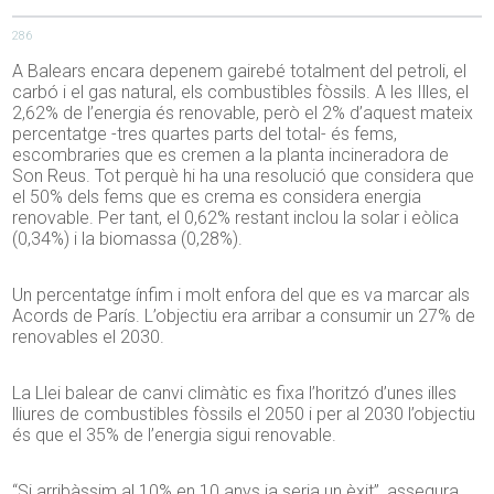
286
A Balears encara depenem gairebé totalment del petroli, el
carbó i el gas natural, els combustibles fòssils. A les Illes, el
2,62% de l’energia és renovable, però el 2% d’aquest mateix
percentatge -tres quartes parts del total- és fems,
escombraries que es cremen a la planta incineradora de
Son Reus. Tot perquè hi ha una resolució que considera que
el 50% dels fems que es crema es considera energia
renovable. Per tant, el 0,62% restant inclou la solar i eòlica
(0,34%) i la biomassa (0,28%).
Un percentatge ínfim i molt enfora del que es va marcar als
Acords de París. L’objectiu era arribar a consumir un 27% de
renovables el 2030.
La Llei balear de canvi climàtic es fixa l’horitzó d’unes illes
lliures de combustibles fòssils el 2050 i per al 2030 l’objectiu
és que el 35% de l’energia sigui renovable.
“Si arribàssim al 10% en 10 anys ja seria un èxit”, assegura