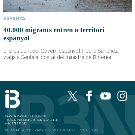
ESPANYA
40.000 migrants entren a territori
espanyol
El president del Govern espanyol, Pedro Sánchez,
viatja a Ceuta al costat del ministre de l'Interior
CARRER MAGDALENA, 21, 07180
POLÍGON INDUSTRIAL DE SON BUGADELLES
(+34) 971 139 333
© ENS PÚBLIC DE RADIOTELEVISIÓ DE LES ILLES BALEARS