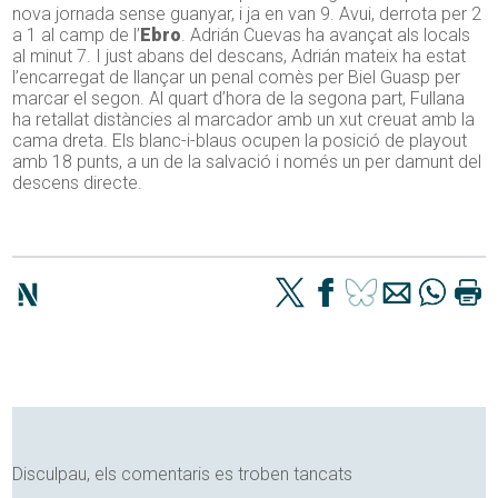
nova jornada sense guanyar, i ja en van 9. Avui, derrota per 2
a 1 al camp de l’
Ebro
. Adrián Cuevas ha avançat als locals
al minut 7. I just abans del descans, Adrián mateix ha estat
l’encarregat de llançar un penal comès per Biel Guasp per
marcar el segon. Al quart d’hora de la segona part, Fullana
ha retallat distàncies al marcador amb un xut creuat amb la
cama dreta. Els blanc-i-blaus ocupen la posició de playout
amb 18 punts, a un de la salvació i només un per damunt del
descens directe.
Disculpau, els comentaris es troben tancats