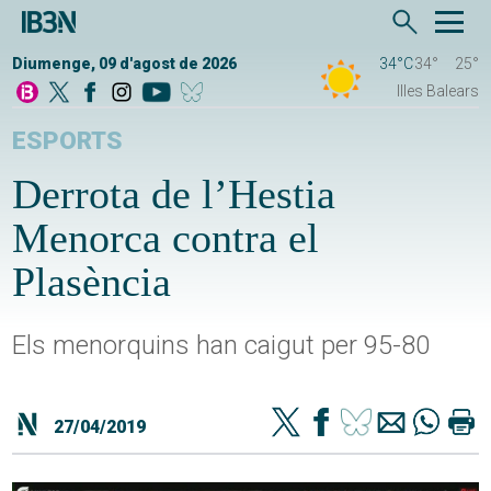
Diumenge, 09 d'agost de 2026
34°C
34°
25°
Illes Balears
ESPORTS
Derrota de l’Hestia
Menorca contra el
Plasència
Els menorquins han caigut per 95-80
27/04/2019