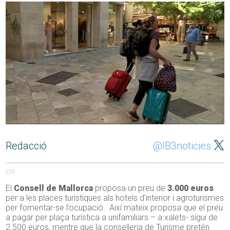
Redacció
@IB3noticies
229
El
Consell de Mallorca
proposa un preu de
3.000 euros
per a les places turístiques als hotels d’interior i agroturismes
per fomentar-se l’ocupació. Així mateix proposa que el preu
a pagar per plaça turística a unifamiliars – a xalets- sigui de
2.500 euros, mentre que la conselleria de Turisme pretén