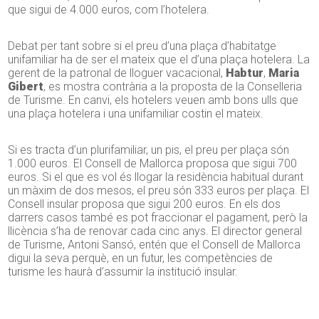
que sigui de 4.000 euros, com l’hotelera.
Debat per tant sobre si el preu d’una plaça d’habitatge
unifamiliar ha de ser el mateix que el d’una plaça hotelera. La
gerent de la patronal de lloguer vacacional,
Habtur
,
Maria
Gibert
, es mostra contrària a la proposta de la Conselleria
de Turisme. En canvi, els hotelers veuen amb bons ulls que
una plaça hotelera i una unifamiliar costin el mateix.
Si es tracta d’un plurifamiliar, un pis, el preu per plaça són
1.000 euros. El Consell de Mallorca proposa que sigui 700
euros. Si el que es vol és llogar la residència habitual durant
un màxim de dos mesos, el preu són 333 euros per plaça. El
Consell insular proposa que sigui 200 euros. En els dos
darrers casos també es pot fraccionar el pagament, però la
llicència s’ha de renovar cada cinc anys. El director general
de Turisme, Antoni Sansó, entén que el Consell de Mallorca
digui la seva perquè, en un futur, les competències de
turisme les haurà d’assumir la institució insular.