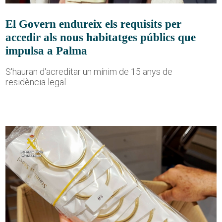
El Govern endureix els requisits per
accedir als nous habitatges públics que
impulsa a Palma
S'hauran d'acreditar un mínim de 15 anys de
residència legal