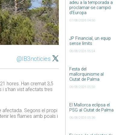
adeu a la temporada a
proclamar-se campió
d’Europa
07/08/2026 04:50
JP Financial, un equip
sense límits
06/08/2026 05:54
@IB3noticies
Festa del
mallorquinisme al
Ciutat de Palma
s 21 hores. Han cremat 3,5
06/08/2026 05:50
 i s’han vist afectats tres
El Mallorca eclipsa el
PSG al Ciutat de Palma
ie afectada. Segons el propi
tenir les flames amb poals i
06/08/2026 05:36