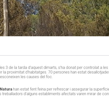
 les 3 de la tarda d’aquest dimarts, s’ha donat per controlat a le
per la proximitat d’habitatges. 70 persones han estat desallotjades
desconeixen les causes del foc.
 Natura
han estat fent feina per refrescar i assegurar la superfíc
ls treballadors d’alguns establiments afectats varen mirar de con