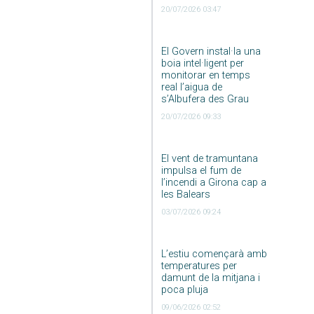
20/07/2026 03:47
El Govern instal·la una
boia intel·ligent per
monitorar en temps
real l’aigua de
s’Albufera des Grau
20/07/2026 09:33
El vent de tramuntana
impulsa el fum de
l’incendi a Girona cap a
les Balears
03/07/2026 09:24
L’estiu començarà amb
temperatures per
damunt de la mitjana i
poca pluja
09/06/2026 02:52