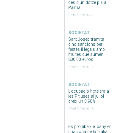
des d’un dotzè pis a
Palma
07/08/2026 09:27
SOCIETAT
Sant Josep tramita
cinc sancions per
festes il·legals amb
multes que sumen
800.00 euros
07/08/2026 09:14
SOCIETAT
L’ocupació hotelera a
les Pitiüses al juliol
creix un 0,90%
07/08/2026 09:15
Es prohibeix el bany en
una zona de la platja