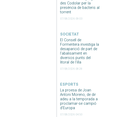
des Codolar per la
presència de bacteris al
torrent
07/08/2026 09:03
SOCIETAT
El Consell de
Formentera investiga la
desaparició de part de
l’abalisament en
diversos punts del
litoral de l’illa
07/08/2026 08:28
ESPORTS
La proesa de Joan
Antoni Moreno, de dir
adeu a la temporada a
proclamar-se campió
d’Europa
07/08/2026 04:50