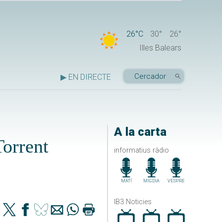
26°C
30°
26°
Illes Balears
▶ EN DIRECTE
A la carta
Torrent
informatius ràdio
MATÍ
MIGDIA
VESPRE
IB3 Noticies