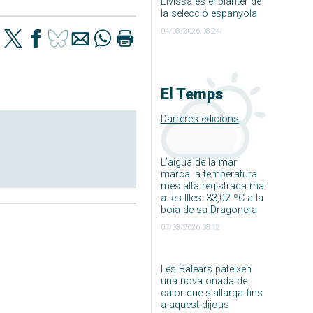
Eivissa és el planter de
la selecció espanyola
04/08/2026 08:24
El Temps
Darreres edicions
L’aigua de la mar
marca la temperatura
més alta registrada mai
a les Illes: 33,02 ºC a la
boia de sa Dragonera
07/08/2026 08:12
Les Balears pateixen
una nova onada de
calor que s’allarga fins
a aquest dijous