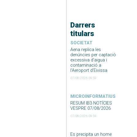
Darrers
titulars
SOCIETAT
Aena replica les
denúncies per captació
excessiva d’aigua i
contaminació a
l’Aeroport d’Eivissa
07/08/2026 09:59
MICROINFORMATIUS
RESUM IB3 NOTÍCIES
VESPRE 07/08/2026
07/08/2026 09:34
Es precipita un home