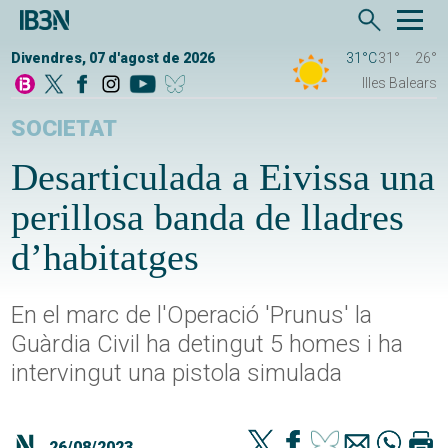
Divendres, 07 d'agost de 2026
31°C
31°
26°
Illes Balears
SOCIETAT
Desarticulada a Eivissa una
perillosa banda de lladres
d’habitatges
En el marc de l'Operació 'Prunus' la
Guàrdia Civil ha detingut 5 homes i ha
intervingut una pistola simulada
26/08/2023