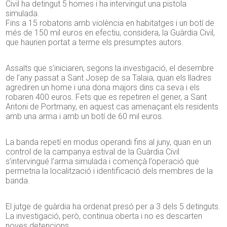
Civil ha detingut 5 homes i ha intervingut una pistola
simulada.
Fins a 15 robatoris amb violència en habitatges i un botí de
més de 150 mil euros en efectiu, considera, la Guàrdia Civil,
que haurien portat a terme els presumptes autors.
Assalts que s’iniciaren, segons la investigació, el desembre
de l’any passat a Sant Josep de sa Talaia, quan els lladres
agrediren un home i una dona majors dins ca seva i els
robaren 400 euros. Fets que es repetiren el gener, a Sant
Antoni de Portmany, en aquest cas amenaçant els residents
amb una arma i amb un botí de 60 mil euros.
La banda repetí en modus operandi fins al juny, quan en un
control de la campanya estival de la Guàrdia Civil
s’intervingué l’arma simulada i començà l’operació que
permetria la localització i identificació dels membres de la
banda.
El jutge de guàrdia ha ordenat presó per a 3 dels 5 detinguts.
La investigació, però, continua oberta i no es descarten
noves detencions.