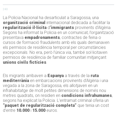
240
La Policia Nacional ha desarticulat a Saragossa, una
organització criminal
internacional dedicada a facilitar la
regularització il·lícita
d
‘immigrants
provinents d’Algèria.
Segons ha informat la Policia en un comunicat, l’organització
presentava
empadronaments
, contractes de feina o
cursos de formació fraudulents amb els quals demanaven
els permisos de residència temporal per circumstàncies
excepcionals. No era, però l’única via, també sol·licitaven
permisos de residència de familiar comunitari mitjançant
unions civils fictícies
.
Els migrants arribaven a
Espanya
a través de la
ruta
mediterrània
en embarcacions provinents d’Algèria i una
vegada a la zona de Saragossa, els allotjaven en un
infrahabitatge de molt petites dimensions de només nou
metres quadrats, on residien en
condicions infrahumanes
,
segons ha explicat la Policia. L’entramat criminal oferia un
“paquet de regularització completa”
que tenia un cost
d’entre
10.000
i
15.000
euros.