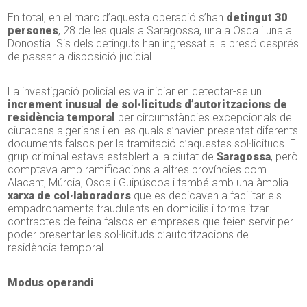
En total, en el marc d’aquesta operació s’han
detingut 30
persones
, 28 de les quals a Saragossa, una a Osca i una a
Donostia. Sis dels detinguts han ingressat a la presó després
de passar a disposició judicial.
La investigació policial es va iniciar en detectar-se un
increment inusual de sol·licituds d’autoritzacions de
residència temporal
per circumstàncies excepcionals de
ciutadans algerians i en les quals s’havien presentat diferents
documents falsos per la tramitació d’aquestes sol·licituds. El
grup criminal estava establert a la ciutat de
Saragossa
, però
comptava amb ramificacions a altres províncies com
Alacant, Múrcia, Osca i Guipúscoa i també amb una àmplia
xarxa de col·laboradors
que es dedicaven a facilitar els
empadronaments fraudulents en domicilis i formalitzar
contractes de feina falsos en empreses que feien servir per
poder presentar les sol·licituds d’autoritzacions de
residència temporal.
Modus operandi