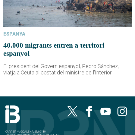
ESPANYA
40.000 migrants entren a territori
espanyol
El president del Govern espanyol, Pedro Sánchez,
viatja a Ceuta al costat del ministre de l'Interior
CARRER MAGDALENA, 21, 07180