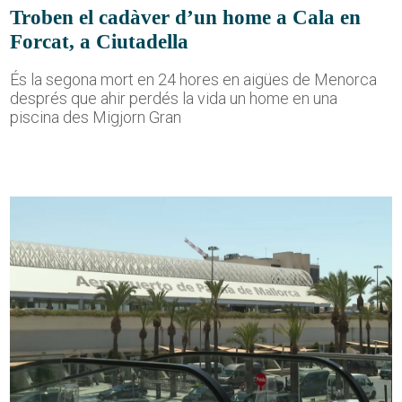
Troben el cadàver d’un home a Cala en
Forcat, a Ciutadella
És la segona mort en 24 hores en aigües de Menorca
després que ahir perdés la vida un home en una
piscina des Migjorn Gran