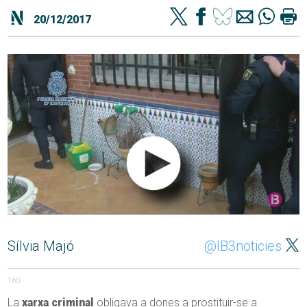
20/12/2017
Sílvia Majó
@IB3noticies
160
La
xarxa criminal
obligava a dones a prostituir-se a